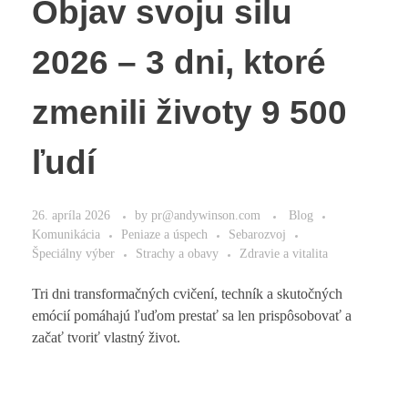
Objav svoju silu
2026 – 3 dni, ktoré
zmenili životy 9 500
ľudí
26. apríla 2026
by
pr@andywinson.com
Blog
Komunikácia
Peniaze a úspech
Sebarozvoj
Špeciálny výber
Strachy a obavy
Zdravie a vitalita
Tri dni transformačných cvičení, techník a skutočných
emócií pomáhajú ľuďom prestať sa len prispôsobovať a
začať tvoriť vlastný život.