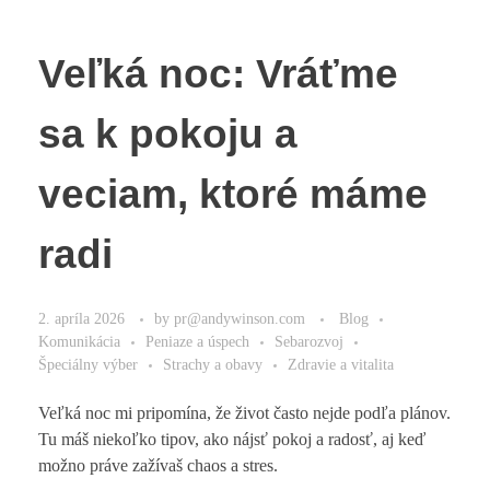
Veľká noc: Vráťme
sa k pokoju a
veciam, ktoré máme
radi
2. apríla 2026
by
pr@andywinson.com
Blog
Komunikácia
Peniaze a úspech
Sebarozvoj
Špeciálny výber
Strachy a obavy
Zdravie a vitalita
Veľká noc mi pripomína, že život často nejde podľa plánov.
Tu máš niekoľko tipov, ako nájsť pokoj a radosť, aj keď
možno práve zažívaš chaos a stres.