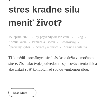
stres kradne silu
meniť život?
15. apríla 2026
by
pr@andywinson.com
Blog
Komunikácia
Peniaze a úspech
Sebarozvoj
Špeciálny výber
Strachy a obavy
Zdravie a vitalita
Tlak médií a sociálnych sietí nás často držia v emočnom
strese. Zisti, ako tvoje podvedomie spracováva tento tlak a
ako získaš späť kontrolu nad svojou vnútornou silou.
Read More