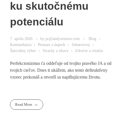
ku skutočnému
potenciálu
7. apríla 2026
by
pr@andywinson.com
Blog
Komunikácia
Peniaze a úspech
Sebarozvoj
Špeciálny výber
Strachy a obavy
Zdravie a vitalita
Perfekcionizmus ťa oddeľuje od tvojho pravého JA a od
tvojich cieľov. Dnes ti ukážem, ako tento deštruktívny
vzorec prekonáš a otvoríš sa naplňujúcemu životu.
Read More