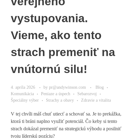
verejného
vystupovania.
Vieme, ako tento
strach premeniť na
vnútornú silu!
4. apríla 2026
by
pr@andywinson.com
Blog
Komunikácia
Peniaze a úspech
Sebarozvoj
Špeciálny výber
Strachy a obavy
Zdravie a vitalita
V tej chvíli máš chuť utiecť a schovať sa. Je to prekážka,
ktorá ti bráni naplno využiť potenciál. Čo keby si tento
strach dokázal premeniť na strategickú výhodu a posilniť
tvoju líderskú pozíciu?