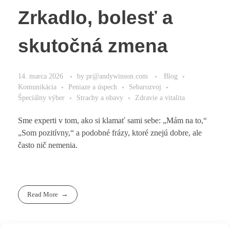
Zrkadlo, bolesť a
skutočná zmena
14. marca 2026
by
pr@andywinson.com
Blog
Komunikácia
Peniaze a úspech
Sebarozvoj
Špeciálny výber
Strachy a obavy
Zdravie a vitalita
Sme experti v tom, ako si klamať sami sebe: „Mám na to,“
„Som pozitívny,“ a podobné frázy, ktoré znejú dobre, ale
často nič nemenia.
Read More