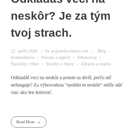
neskôr? Je za tým
tvoj strach.
22. apríla 2026
by
pr@andywinson.com
Blog
Komunikácia
Peniaze a úspech
Sebarozvoj
Špeciálny výber
Strachy a obavy
Zdravie a vitalita
Odkladáš veci na neskôr a potom sa divíš, prečo nič
nefunguje? Za výhovorkou “urobím to neskôr“ môže stáť
viac ako len lenivosť.
Read More