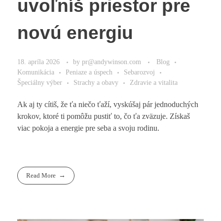
uvoľníš priestor pre
novú energiu
18. apríla 2026
by
pr@andywinson.com
Blog
Komunikácia
Peniaze a úspech
Sebarozvoj
Špeciálny výber
Strachy a obavy
Zdravie a vitalita
Ak aj ty cítiš, že ťa niečo ťaží, vyskúšaj pár jednoduchých
krokov, ktoré ti pomôžu pustiť to, čo ťa zväzuje. Získaš
viac pokoja a energie pre seba a svoju rodinu.
Read More