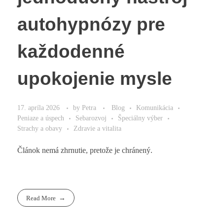
autohypnózy pre
každodenné
upokojenie mysle
17. apríla 2026
by
Petra
Blog
Komunikácia
Peniaze a úspech
Sebarozvoj
Špeciálny výber
Strachy a obavy
Zdravie a vitalita
Článok nemá zhrnutie, pretože je chránený.
Read More