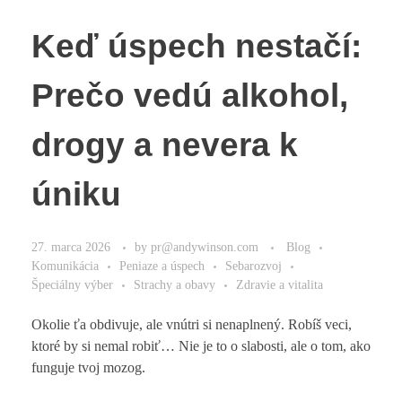
Keď úspech nestačí:
Prečo vedú alkohol,
drogy a nevera k
úniku
27. marca 2026
by
pr@andywinson.com
Blog
Komunikácia
Peniaze a úspech
Sebarozvoj
Špeciálny výber
Strachy a obavy
Zdravie a vitalita
Okolie ťa obdivuje, ale vnútri si nenaplnený. Robíš veci,
ktoré by si nemal robiť… Nie je to o slabosti, ale o tom, ako
funguje tvoj mozog.