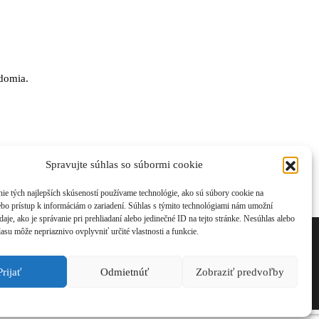
edomia.
Spravujte súhlas so súbormi cookie
ie tých najlepších skúseností používame technológie, ako sú súbory cookie na
ebo prístup k informáciám o zariadení. Súhlas s týmito technológiami nám umožní
aje, ako je správanie pri prehliadaní alebo jedinečné ID na tejto stránke. Nesúhlas alebo
asu môže nepriaznivo ovplyvniť určité vlastnosti a funkcie.
nson.com, tel: +421 908 777 808
Prijať
Odmietnúť
Zobraziť predvoľby
 zmluvy