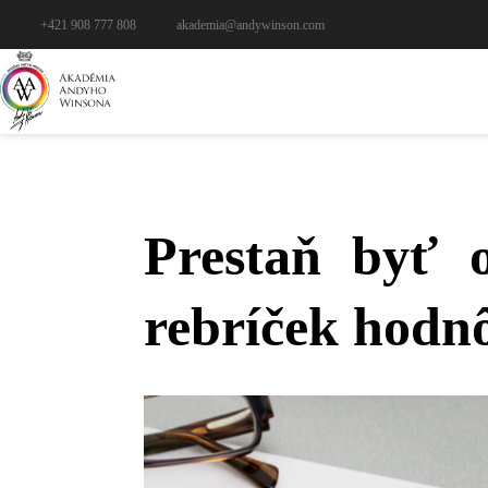
+421 908 777 808
akademia@andywinson.com
Prestaň byť o
rebríček hodn