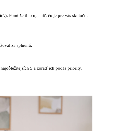
tď.). Pomôže ti to ujasniť, čo je pre vás skutočne
ažoval za splnenú.
najdôležitejších 5 a zoraď ich podľa priority.