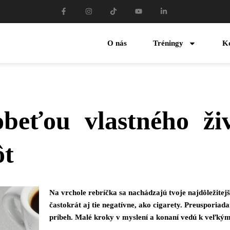
O nás
Tréningy
K
beťou vlastného živ
ôt
Na vrchole rebríčka sa nachádzajú tvoje najdôležitej
častokrát aj tie negatívne, ako cigarety. Preusporia
príbeh. Malé kroky v myslení a konaní vedú k veľký