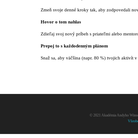
Zmeň svoje denné kroky tak, aby zodpovedali nov
Hovor o tom nahlas
Zdieľaj svoj nový príbeh s priateľmi alebo mento
Prepoj to s každodenným plánom
Snaž sa, aby väčšina (napr. 80 %) tvojich aktivít 
© 2021 Akadémia Andyho Winsona
Všeob