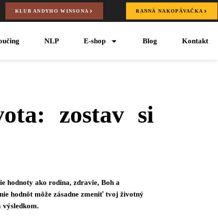
KLUB ANDYHO WINSONA
RANNÁ NAKOPÁVAČKA
oučing
NLP
E-shop
Blog
Kontakt
ota: zostav si
šie hodnoty ako rodina, zdravie, Boh a
danie hodnôt môže zásadne zmeniť tvoj životný
m výsledkom.