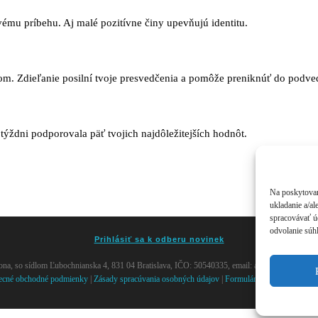
ému príbehu. Aj malé pozitívne činy upevňujú identitu.
rom. Zdieľanie posilní tvoje presvedčenia a pomôže preniknúť do podv
v týždni podporovala päť tvojich najdôležitejších hodnôt.
Na poskytovan
ukladanie a/al
spracovávať úd
odvolanie súhl
Prihlásiť sa k odberu novinek
, so sídlom Ľubochnianska 4, 831 04 Bratislava, IČO: 50540335, email: akademia@andywi
ecné obchodné podmienky
|
Zásady spracúvania osobných údajov
|
Formulár na odstúpenie od