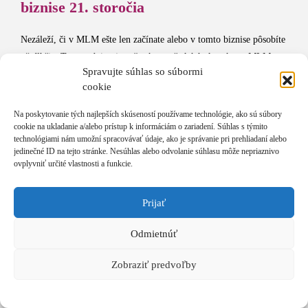
biznise 21. storočia
Nezáleží, či v MLM ešte len začínate alebo v tomto biznise pôsobíte
už dlhšie. Tento tréning je určený pre všetkých, ktorý to s MLM
Spravujte súhlas so súbormi
myslia naozaj vážne a chcú v ňom dosahovať žiaduce výsledky.
cookie
Počas tohto špecializovaného tréningu spoznáte najnovšie nástroje a
Na poskytovanie tých najlepších skúseností používame technológie, ako sú súbory
spôsoby, ako oslovovať klientov, rozširovať svoju štruktúru a zvýšiť
cookie na ukladanie a/alebo prístup k informáciám o zariadení. Súhlas s týmito
technológiami nám umožní spracovávať údaje, ako je správanie pri prehliadaní alebo
úspešnosť vašich predajov. Postavíte sa zoči voči strachom, nastavíte
jedinečné ID na tejto stránke. Nesúhlas alebo odvolanie súhlasu môže nepriaznivo
si zrkadlo a vytvoríte stratégiu úspechu.
ovplyvniť určité vlastnosti a funkcie.
Šťastie
Peniaze
Prijať
Odmietnúť
CHCEM VIAC INFORMÁCIÍ
Zobraziť predvoľby