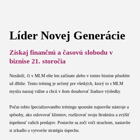
Líder Novej Generácie
Získaj finančnú a časovú slobodu v
biznise 21. storočia
Nezáleží, či v MLM ešte len začínate alebo v tomto biznise pôsobíte
už dlhšie. Tento tréning je určený pre všetkých, ktorý to s MLM
myslia naozaj vážne a chcú v ňom dosahovať žiaduce výsledky.
Počas tohto špecializovaného tréningu spoznáte najnovšie nástroje a
spôsoby, ako oslovovať klientov, rozširovať svoju štruktúru a zvýšiť
úspešnosť vašich predajov. Postavíte sa zoči voči strachom, nastavíte
si zrkadlo a vytvoríte stratégiu úspechu.