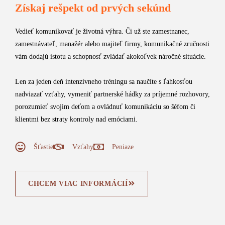
Získaj rešpekt od prvých sekúnd
Vedieť komunikovať je životná výhra. Či už ste zamestnanec,
zamestnávateľ, manažér alebo majiteľ firmy, komunikačné zručnosti
vám dodajú istotu a schopnosť zvládať akokoľvek náročné situácie.
Len za jeden deň intenzívneho tréningu sa naučíte s ľahkosťou
nadviazať vzťahy, vymeniť partnerské hádky za príjemné rozhovory,
porozumieť svojim deťom a ovládnuť komunikáciu so šéfom či
klientmi bez straty kontroly nad emóciami.
Šťastie
Vzťahy
Peniaze
CHCEM VIAC INFORMÁCIÍ