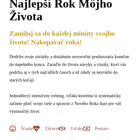
Najlepší Rok Môjho
Života
Zamiluj sa do každej minúty svojho
života! Nakopávač roka!
Dodržte svoje záväzky a dotiahnite novoročné predsavzatia konečne
do úspešného konca. Zaraďte do života návyky a rituály, ktorí vás
podržia aj v tých najťažších časoch a už nikdy sa nevrátite do
starých koľají.
Jednodňový intenzívny tréning, vďaka ktorému si systematicky
začnete plniť svoje ciele a spravíte z Nového Roka štart pre váš
výnimočný život.
Šťastie
Zdravie
Vzťahy
Peniaze