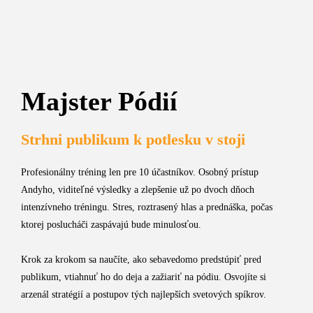
Majster Pódií
Strhni publikum k potlesku v stoji
Profesionálny tréning len pre 10 účastníkov. Osobný prístup
Andyho, viditeľné výsledky a zlepšenie už po dvoch dňoch
intenzívneho tréningu. Stres, roztrasený hlas a prednáška, počas
ktorej poslucháči zaspávajú bude minulosťou.
Krok za krokom sa naučíte, ako sebavedomo predstúpiť pred
publikum, vtiahnuť ho do deja a zažiariť na pódiu. Osvojíte si
arzenál stratégií a postupov tých najlepších svetových spíkrov.