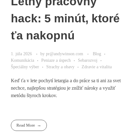
Letný pracovný
hack: 5 minút, ktoré
ťa nakopnú
1. júla 2026
by
pr@andywinson.com
Blog
Komunikácia
Peniaze a úspech
Sebarozvoj
Špeciálny výber
Strachy a obavy
Zdravie a vitalita
Keď ťa v lete pochytí letargia a do práce sa ti ani za svet
nechce, najlepšou stratégiou je znížiť nároky a využiť
metódu štyroch krokov.
Read More