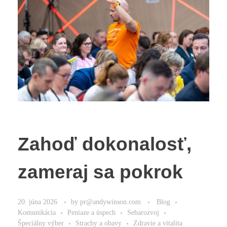
Zahoď dokonalosť,
zameraj sa pokrok
20. júna 2026
by
pr@andywinson.com
Blog
Komunikácia
Peniaze a úspech
Sebarozvoj
Špeciálny výber
Strachy a obavy
Zdravie a vitalita