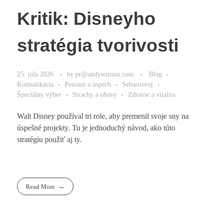
Kritik: Disneyho
stratégia tvorivosti
25. júla 2026
by
pr@andywinson.com
Blog
Komunikácia
Peniaze a úspech
Sebarozvoj
Špeciálny výber
Strachy a obavy
Zdravie a vitalita
Walt Disney používal tri role, aby premenil svoje sny na
úspešné projekty. Tu je jednoduchý návod, ako túto
stratégiu použiť aj ty.
Read More