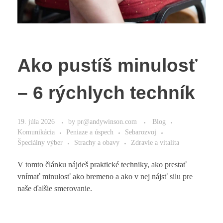
Ako pustíš minulosť
– 6 rýchlych techník
19. júla 2026
by
pr@andywinson.com
Blog
Komunikácia
Peniaze a úspech
Sebarozvoj
Špeciálny výber
Strachy a obavy
Zdravie a vitalita
V tomto článku nájdeš praktické techniky, ako prestať
vnímať minulosť ako bremeno a ako v nej nájsť silu pre
naše ďalšie smerovanie.