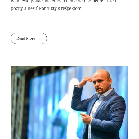
Namiesto potláčania emócií učme deti pomenovať ich
pocity a riešiť konflikty s rešpektom.
Read More