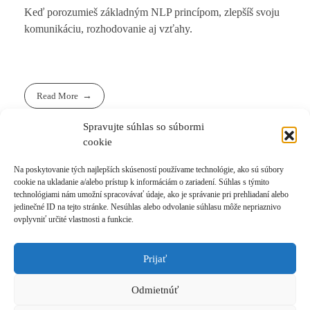
Keď porozumieš základným NLP princípom, zlepšíš svoju
komunikáciu, rozhodovanie aj vzťahy.
Read More
Spravujte súhlas so súbormi
cookie
Na poskytovanie tých najlepších skúseností používame technológie, ako sú súbory
cookie na ukladanie a/alebo prístup k informáciám o zariadení. Súhlas s týmito
technológiami nám umožní spracovávať údaje, ako je správanie pri prehliadaní alebo
1
2
3
...
14
Last
jedinečné ID na tejto stránke. Nesúhlas alebo odvolanie súhlasu môže nepriaznivo
ovplyvniť určité vlastnosti a funkcie.
Prijať
Prihlásiť sa k odberu novinek
Odmietnúť
© 2021 Akadémia Andyho Winsona, so sídlom Ľubochnianska 4, 831 04 Bratislava, IČO:
50540335, email: akademia@andywinson.com, tel: +421 908 777 808