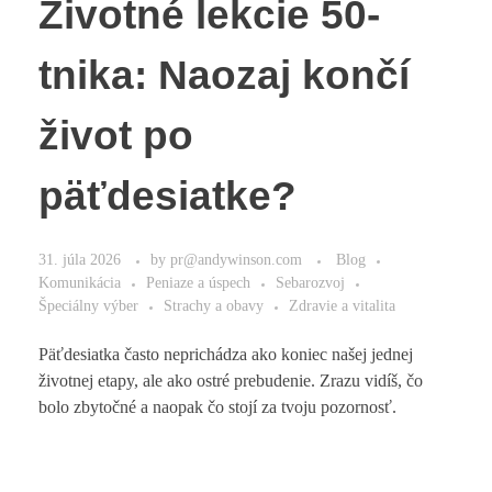
Životné lekcie 50-
tnika: Naozaj končí
život po
päťdesiatke?
31. júla 2026
by
pr@andywinson.com
Blog
Komunikácia
Peniaze a úspech
Sebarozvoj
Špeciálny výber
Strachy a obavy
Zdravie a vitalita
Päťdesiatka často neprichádza ako koniec našej jednej
životnej etapy, ale ako ostré prebudenie. Zrazu vidíš, čo
bolo zbytočné a naopak čo stojí za tvoju pozornosť.