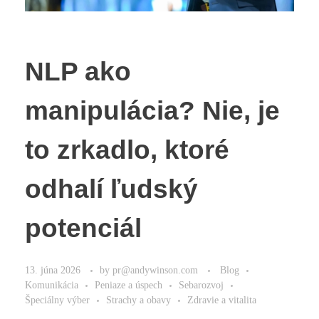
NLP ako
manipulácia? Nie, je
to zrkadlo, ktoré
odhalí ľudský
potenciál
13. júna 2026
by
pr@andywinson.com
Blog
Komunikácia
Peniaze a úspech
Sebarozvoj
Špeciálny výber
Strachy a obavy
Zdravie a vitalita