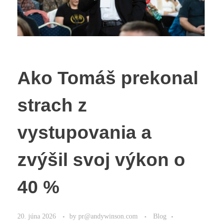
Ako Tomáš prekonal
strach z
vystupovania a
zvýšil svoj výkon o
40 %
20. júna 2026
by
pr@andywinson.com
Blog