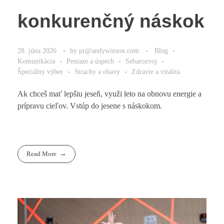
konkurenčný náskok
28. júna 2026
by
pr@andywinson.com
Blog
Komunikácia
Peniaze a úspech
Sebarozvoj
Špeciálny výber
Strachy a obavy
Zdravie a vitalita
Ak chceš mať lepšiu jeseň, využi leto na obnovu energie a
prípravu cieľov. Vstúp do jesene s náskokom.
Read More