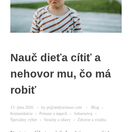
Nauč dieťa cítiť a
nehovor mu, čo má
robiť
13. júna 2026
by
pr@andywinson.com
Blog
Komunikácia
Peniaze a úspech
Sebarozvoj
Špeciálny výber
Strachy a obavy
Zdravie a vitalita