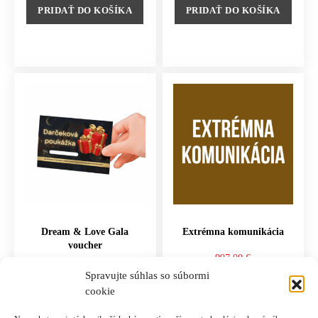
PRIDAŤ DO KOŠÍKA
PRIDAŤ DO KOŠÍKA
Dream & Love Gala
Extrémna komunikácia
voucher
997.00
€
97.00
€
Spravujte súhlas so súbormi
cookie
PRIDAŤ DO KOŠÍKA
PRIDAŤ DO KOŠÍKA