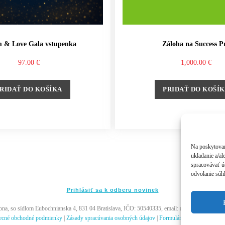
 & Love Gala vstupenka
Záloha na Success P
97.00
€
1,000.00
€
RIDAŤ DO KOŠÍKA
PRIDAŤ DO KOŠÍ
Na poskytovan
ukladanie a/al
spracovávať úd
odvolanie súhl
Prihlásiť sa k odberu novinek
, so sídlom Ľubochnianska 4, 831 04 Bratislava, IČO: 50540335, email: akademia@andywi
ecné obchodné podmienky
|
Zásady spracúvania osobných údajov
|
Formulár na odstúpenie od