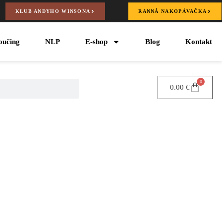
KLUB ANDYHO WINSONA
RANNÁ NAKOPÁVAČKA
oučing
NLP
E-shop
Blog
Kontakt
0
0.00
€