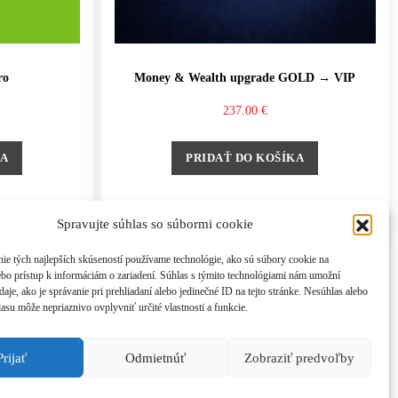
ro
Money & Wealth upgrade GOLD → VIP
237.00
€
KA
PRIDAŤ DO KOŠÍKA
Spravujte súhlas so súbormi cookie
ie tých najlepších skúseností používame technológie, ako sú súbory cookie na
ebo prístup k informáciám o zariadení. Súhlas s týmito technológiami nám umožní
aje, ako je správanie pri prehliadaní alebo jedinečné ID na tejto stránke. Nesúhlas alebo
asu môže nepriaznivo ovplyvniť určité vlastnosti a funkcie.
Prijať
Odmietnúť
Zobraziť predvoľby
nson.com, tel: +421 908 777 808
 zmluvy