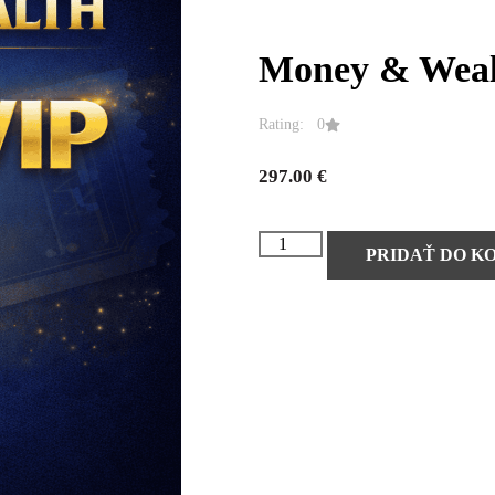
Money & Weal
Rating: 0
297.00
€
PRIDAŤ DO K