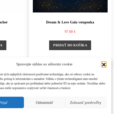
ucher
Dream & Love Gala vstupenka
97.00
€
KA
PRIDAŤ DO KOŠÍKA
Spravujte súhlas so súbormi cookie
ie tých najlepších skúseností používame technológie, ako sú súbory cookie na
ebo prístup k informáciám o zariadení. Súhlas s týmito technológiami nám umožní
aje, ako je správanie pri prehliadaní alebo jedinečné ID na tejto stránke. Nesúhlas alebo
asu môže nepriaznivo ovplyvniť určité vlastnosti a funkcie.
Prijať
Odmietnúť
Zobraziť predvoľby
nson.com, tel: +421 908 777 808
 zmluvy