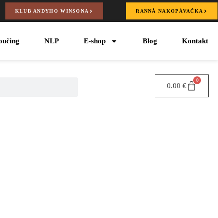
KLUB ANDYHO WINSONA
RANNÁ NAKOPÁVAČKA
oučing
NLP
E-shop
Blog
Kontakt
0
0.00
€