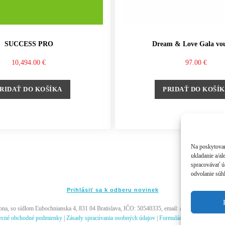
SUCCESS PRO
Dream & Love Gala vo
10,494.00
€
97.00
€
RIDAŤ DO KOŠÍKA
PRIDAŤ DO KOŠÍ
Na poskytovan
ukladanie a/al
spracovávať úd
odvolanie súhl
Prihlásiť sa k odberu novinek
, so sídlom Ľubochnianska 4, 831 04 Bratislava, IČO: 50540335, email: akademia@andywi
ecné obchodné podmienky
|
Zásady spracúvania osobných údajov
|
Formulár na odstúpenie od