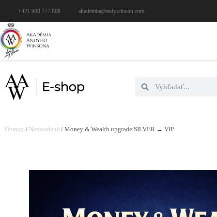
+421 908 777 808
akademia@andywinson.com
Domov
/
Nezaradené
/ Money & Wealth upgrade SILVER → VIP