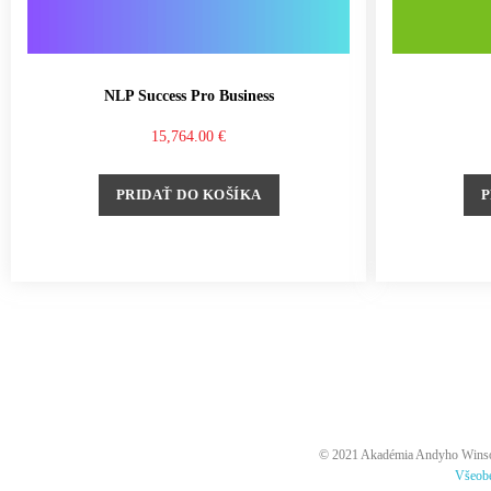
NLP Success Pro Business
15,764.00
€
PRIDAŤ DO KOŠÍKA
P
© 2021 Akadémia Andyho Winsona
Všeob