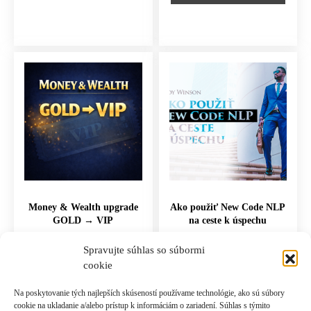
Money & Wealth upgrade
Ako použiť New Code NLP
GOLD → VIP
na ceste k úspechu
237.00
€
117.00
€
Spravujte súhlas so súbormi
cookie
PRIDAŤ DO KOŠÍKA
PRIDAŤ DO KOŠÍKA
Na poskytovanie tých najlepších skúseností používame technológie, ako sú súbory
cookie na ukladanie a/alebo prístup k informáciám o zariadení. Súhlas s týmito