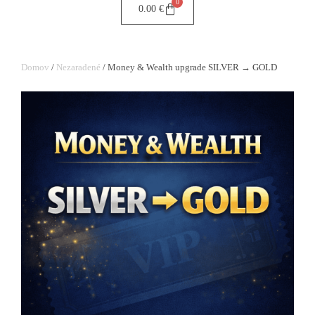
0
0.00
€
Domov
/
Nezaradené
/ Money & Wealth upgrade SILVER → GOLD