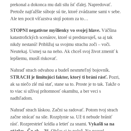
prekonal a dokonca mu dali silu ísť ďalej. Napredovať.
Pretože najťažšie súboje sú tie, ktoré zvádzame sami v sebe.
Ale ten pocit víťazstva stojí potom za to…
STOPNI negatívne myšlienky vo svojej hlave.
Väčšina
katastrofických scenárov, ktoré si predstavuješ, sa aj tak
nikdy nestanú! Približuj sa svojmu strachu zoči – voči.
Neutekaj. Usmej sa na neho. Ak chceš svoj život zmeniť k
lepšiemu, musíš riskovať.
Nahraď strach odvahou a budeš nesmrteľný bojovník.
STRACH je limitujúci faktor, ktorý ti bráni rásť.
Pozri,
ak sa niečo zlé má stať, stane sa to. Proste je to tak. Takže o
to viac si užívaj prítomnosť okamihu, a ber veci s
nadhľadom.
Nahraď strach láskou. Začni sa radovať. Potom tvoj strach
začne strácať na sile. Rozplynie sa. Už ti nebude brániť
rásť. Rozprestrieť krídla a letieť za snami.
Vykašli sa na
otázku „Čo ak…?“.
Občas si ju polož. No pozor!