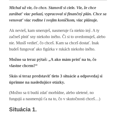
Michal už vie, čo chce. Stanovil si ciele. Vie, že chce
zarábať viac peňazí, vypracoval si finančný plán. Chce sa
venovať viac rodine i svojim koníčkom, viac plánuje.
Ak nevieš, kam smeruješ, nasmeruje ťa niekto iný. A ty
začneš plniť sny niekoho iného. Či si to uvedomuješ, alebo
nie. Musíš vedieť, čo chceš. Kam sa chceš dostať. Inak
budeš fungovať ako figúrka v rukách niekoho iného.
Možno sa teraz pýtaš: „A ako mám prísť na to, čo
vlastne chcem?“
Skús si teraz predstaviť tieto 3 situácie a odpovedaj si
úprimne na nasledujúce otázky.
(Možno sa ti budú zdať morbídne, alebo uletené, no
fungujú a nasmerujú ťa na to, čo v skutočnosti chceš…)
Situácia 1.