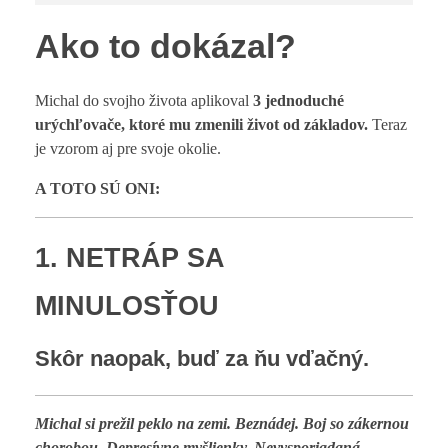
Ako to dokázal?
Michal do svojho života aplikoval
3 jednoduché
urýchľovače, ktoré mu zmenili život od základov.
Teraz
je vzorom aj pre svoje okolie.
A TOTO SÚ ONI:
1.
NETRÁP SA
MINULOSŤOU
Skôr naopak, buď za ňu vďačný.
Michal si prežil peklo na zemi. Beznádej. Boj so zákernou
chorobou. Depresívne myšlienky. Nevysporiadaná