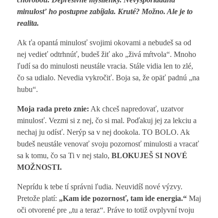
minulosť ho postupne zabíjala.
Kruté? Možno. Ale je to
realita.
Ak ťa opantá minulosť svojimi okovami a nebudeš sa od
nej vedieť odtrhnúť, budeš žiť ako „živá mŕtvola“. Mnoho
ľudí sa do minulosti neustále vracia. Stále vidia len to zlé,
čo sa udialo. Nevedia vykročiť. Boja sa, že opäť padnú „na
hubu“.
Moja rada preto znie:
Ak chceš napredovať, uzatvor
minulosť. Vezmi si z nej, čo si mal. Poďakuj jej za lekciu a
nechaj ju odísť. Nerýp sa v nej dookola. TO BOLO. Ak
budeš neustále venovať svoju pozornosť minulosti a vracať
sa k tomu, čo sa Ti v nej stalo,
BLOKUJEŠ SI NOVÉ
MOŽNOSTI.
Neprídu k tebe tí správni ľudia. Neuvidíš nové výzvy.
Pretože platí:
„Kam ide pozornosť, tam ide energia.“
Maj
oči otvorené pre „tu a teraz“. Práve to totiž ovplyvní tvoju