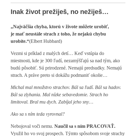
Inak život prežiješ, no nežiješ…
„Najväčšia chyba, ktorú v živote môžete urobiť,
je mať neustále strach z toho, že nejakú chybu
urobíte.“
(Elbert Hubbard)
Vezmi si príklad z malých detí… Keď vstúpia do
miestnosti, kde je 300 ľudí, nezamýšľajú sa nad tým, ako
budú pôsobiť. Sú prirodzené. Nemajú predsudky. Nemajú
strach. A práve preto si dokážu podmaniť okolie…
Michal mal množstvo strachov. Bál sa ľudí. Bál sa hadov.
Bál sa zlyhania. Mal nízke sebavedomie. Strach ho
limitoval. Bral mu dych. Zabíjal jeho sny…
Ako sa s ním teda vyrovnal?
Nebojoval voči nemu.
Naučil sa s ním PRACOVAŤ.
Využil ho vo svoj prospech. Týmto spôsobom svoje strachy