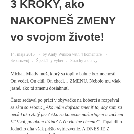
3 KROKY, ako
NAKOPNEŠ ZMENY
vo svojom živote!
14. mája 2015
by
Andy Winson
with
4 komentáre
Sebarozvoj
Špeciálny výber
Strachy a obavy
Michal. Mladý muž, ktorý sa topil v bahne bezmocnosti.
On vedel. On cítil. On chcel… ZMENU. Nebolo mu však
jasné, ako tú zmenu dosiahnuť.
Často sedával po práci v obývačke na koberci a rozprával
sa sám so sebou:
„Ako mám dofrasa zmeniť to, aby som sa
necítil ako zbitý pes? Ako sa konečne naštartujem a začnem
žiť život, po akom túžim? A čo vlastne chcem?“
Tápal dlho.
Jedného dňa však prišlo vytriezvenie. A DNES JE Z