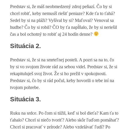
Predstav si, že máš neobmedzený zdroj peňazí. Čo by si
chcel robiť, keby nemusíš riešiť peniaze? Kde ťa to ťahá?
Sedel by si na pláži? Vyšíval by si? Maľoval? Venoval sa
hudbe? Čo by si robil? ČO by ťa napĺňalo, že by si neriešil
čas a bol ochotný to robiť aj 24 hodín denne?
Situácia 2.
Predstav si, že si na smrteľnej posteli. A pozri sa na to, čo
by si vo svojom živote rád za sebou videl. Predstav si, že si
rekapituluješ svoj život. Že si ho prežil v spokojnosti.
Predstav si, čo by si rád počul, keby hovorili o tebe iní na
tvojom pohrebe.
Situácia 3.
Ruku na srdce. Po čom si túžil, keď si bol dieťa? Kam ťa to
ťahalo? Chcel si niečo tvoriť? Alebo skôr ľuďom pomáhať?
Chcel si pracovať v prírode? Alebo vzdelávať ľudí? Po