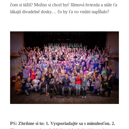
čom si túžil? Možno si chcel byť filmová hviezda a stále ťa
lákajú divadelné dosky… čo by ťa vo vnútri napĺňalo?
PS:
Zhrňme si to: 1. Vysporiadajte sa s minulosťou. 2.