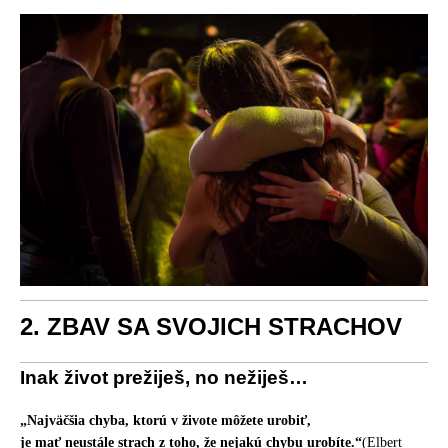
2. ZBAV SA SVOJICH STRACHOV
Inak život prežiješ, no nežiješ…
„Najväčšia chyba, ktorú v živote môžete urobiť,
je mať neustále strach z toho, že nejakú chybu urobíte.“
(Elbert