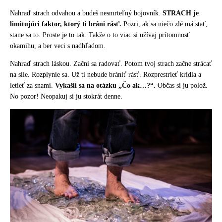
Nahraď strach odvahou a budeš nesmrteľný bojovník.
STRACH je
limitujúci faktor, ktorý ti bráni rásť.
Pozri, ak sa niečo zlé má stať,
stane sa to. Proste je to tak. Takže o to viac si užívaj prítomnosť
okamihu, a ber veci s nadhľadom.
Nahraď strach láskou. Začni sa radovať. Potom tvoj strach začne strácať
na sile. Rozplynie sa. Už ti nebude brániť rásť. Rozprestrieť krídla a
letieť za snami.
Vykašli sa na otázku „Čo ak…?“.
Občas si ju polož.
No pozor! Neopakuj si ju stokrát denne.