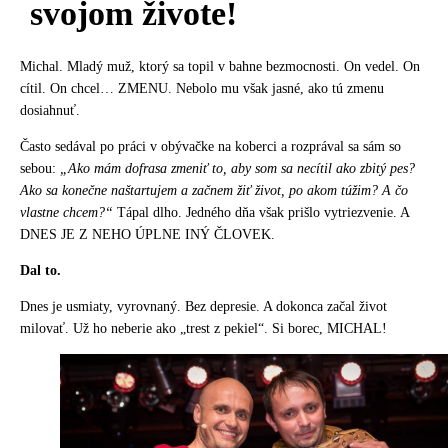
svojom živote!
Michal. Mladý muž, ktorý sa topil v bahne bezmocnosti. On vedel. On
cítil. On chcel… ZMENU. Nebolo mu však jasné, ako tú zmenu
dosiahnuť.
Často sedával po práci v obývačke na koberci a rozprával sa sám so
sebou:
„Ako mám dofrasa zmeniť to, aby som sa necítil ako zbitý pes?
Ako sa konečne naštartujem a začnem žiť život, po akom túžim? A čo
vlastne chcem?“
Tápal dlho. Jedného dňa však prišlo vytriezvenie. A
DNES JE Z NEHO ÚPLNE INÝ ČLOVEK.
Dal to.
Dnes je usmiaty, vyrovnaný. Bez depresie. A dokonca začal život
milovať. Už ho neberie ako „trest z pekiel“. Si borec, MICHAL!