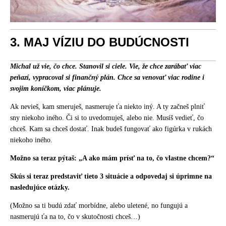
3. MAJ VÍZIU DO BUDÚCNOSTI
Michal už vie, čo chce. Stanovil si ciele. Vie, že chce zarábať viac
peňazí, vypracoval si finančný plán. Chce sa venovať viac rodine i
svojim koníčkom, viac plánuje.
Ak nevieš, kam smeruješ, nasmeruje ťa niekto iný. A ty začneš plniť
sny niekoho iného. Či si to uvedomuješ, alebo nie. Musíš vedieť, čo
chceš. Kam sa chceš dostať. Inak budeš fungovať ako figúrka v rukách
niekoho iného.
Možno sa teraz pýtaš: „A ako mám prísť na to, čo vlastne chcem?“
Skús si teraz predstaviť tieto 3 situácie a odpovedaj si úprimne na
nasledujúce otázky.
(Možno sa ti budú zdať morbídne, alebo uletené, no fungujú a
nasmerujú ťa na to, čo v skutočnosti chceš…)