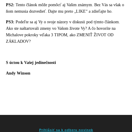
PS2:
Tento článok môže pomôcť aj Vašim známym. Bez Vás sa však o
ňom nemusia dozvedieť. Dajte mu preto „LIKE“ a zdieľajte ho.
PS3:
Podeľte sa aj Vy o svoje názory v diskusii pod týmto článkom.
Ako ste naštartovali zmeny vo Vašom živote Vy? A čo hovoríte na
Michalove pokroky vďaka 3 TIPOM, ako ZMENIŤ ŽIVOT OD
ZÁKLADOV?
S úctou k Vašej jedinečnosti
Andy Winson
Prihlásiť sa k odberu novinek