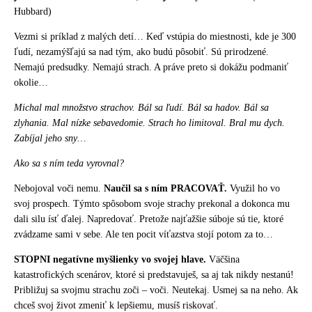
Hubbard)
Vezmi si príklad z malých detí… Keď vstúpia do miestnosti, kde je 300
ľudí, nezamýšľajú sa nad tým, ako budú pôsobiť. Sú prirodzené.
Nemajú predsudky. Nemajú strach. A práve preto si dokážu podmaniť
okolie…
Michal mal množstvo strachov. Bál sa ľudí. Bál sa hadov. Bál sa
zlyhania. Mal nízke sebavedomie. Strach ho limitoval. Bral mu dych.
Zabíjal jeho sny…
Ako sa s ním teda vyrovnal?
Nebojoval voči nemu.
Naučil sa s ním PRACOVAŤ.
Využil ho vo
svoj prospech. Týmto spôsobom svoje strachy prekonal a dokonca mu
dali silu ísť ďalej. Napredovať. Pretože najťažšie súboje sú tie, ktoré
zvádzame sami v sebe. Ale ten pocit víťazstva stojí potom za to…
STOPNI negatívne myšlienky vo svojej hlave.
Väčšina
katastrofických scenárov, ktoré si predstavuješ, sa aj tak nikdy nestanú!
Približuj sa svojmu strachu zoči – voči. Neutekaj. Usmej sa na neho. Ak
chceš svoj život zmeniť k lepšiemu, musíš riskovať.