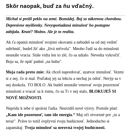
Skôr naopak, buď za ňu vďačný.
Michal si prežil peklo na zemi. Beznádej. Boj so zákernou chorobou.
Depresívne myšlienky. Nevysporiadaná minulosť ho postupne
zabíjala.
Kruté? Možno. Ale je to realita.
Ak ťa opantá minulosť svojimi okovami a nebudeš sa od nej vedieť
odtrhnúť, budeš žiť ako „živá mŕtvola“. Mnoho ľudí sa do minulosti
neustále vracia. Stále vidia len to zlé, čo sa udialo. Nevedia vykročiť.
Boja sa, že opäť padnú „na hubu“.
Moja rada preto znie:
Ak chceš napredovať, uzatvor minulosť. Vezmi
si z nej, čo si mal. Poďakuj jej za lekciu a nechaj ju odísť. Nerýp sa v
nej dookola. TO BOLO. Ak budeš neustále venovať svoju pozornosť
minulosti a vracať sa k tomu, čo sa Ti v nej stalo,
BLOKUJEŠ SI
NOVÉ MOŽNOSTI.
Neprídu k tebe tí správni ľudia. Neuvidíš nové výzvy. Pretože platí:
„Kam ide pozornosť, tam ide energia.“
Maj oči otvorené pre „tu a
teraz“. Práve to totiž ovplyvní tvoju budúcnosť. Jednoducho si
zapamätaj:
Tvoja minulosť sa nerovná tvojej budúcnosti.