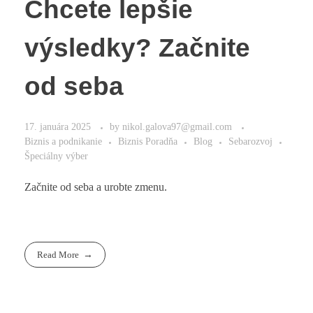
Chcete lepšie
výsledky? Začnite
od seba
17. januára 2025
by
nikol.galova97@gmail.com
Biznis a podnikanie
Biznis Poradňa
Blog
Sebarozvoj
Špeciálny výber
Začnite od seba a urobte zmenu.
Read More