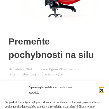
Premeňte
pochybnosti na silu
26. októbra 2024
by
nikol.galova97@gmail.com
Blog
Sebarozvoj
Špeciálny výber
Ako premeniť pochybnosti na silu?
Spravujte súhlas so súbormi
cookie
Na poskytovanie tých najlepších skúseností používame technológie, ako sú súbory
cookie na ukladanie a/alebo prístup k informáciám o zariadení. Súhlas s týmito
Read More