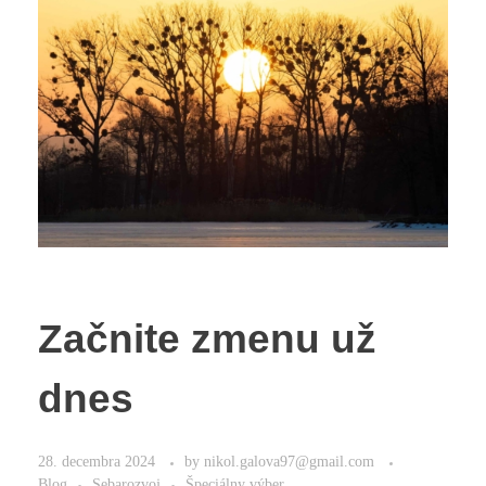
Začnite zmenu už
dnes
28. decembra 2024
by
nikol.galova97@gmail.com
Blog
Sebarozvoj
Špeciálny výber