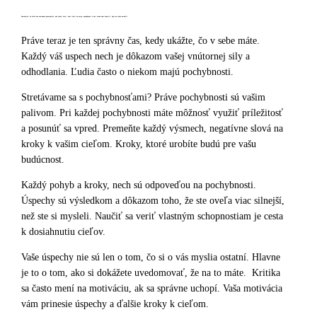
Pamätajte, že nikto vás nesleduje pozornejšie, ako ľudia, ktorí vám liezli na nervy, pochybovali o vás, alebo vám hovorili, aby ste niečo nerobili.
Práve teraz je ten správny čas, kedy ukážte, čo v sebe máte.
Každý váš uspech nech je dôkazom vašej vnútornej sily a
odhodlania. Ľudia často o niekom majú pochybnosti.
Stretávame sa s pochybnosťami? Práve pochybnosti sú vašim
palivom. Pri každej pochybnosti máte môžnosť využiť príležitosť
a posunúť sa vpred. Premeňte každý výsmech, negatívne slová na
kroky k vašim cieľom. Kroky, ktoré urobíte budú pre vašu
budúcnost.
Každý pohyb a kroky, nech sú odpoveďou na pochybnosti.
Úspechy sú výsledkom a dôkazom toho, že ste oveľa viac silnejší,
než ste si mysleli. Naučiť sa veriť vlastným schopnostiam je cesta
k dosiahnutiu cieľov.
Vaše úspechy nie sú len o tom, čo si o vás myslia ostatní. Hlavne
je to o tom, ako si dokážete uvedomovať, že na to máte. Kritika
sa často mení na motiváciu, ak sa správne uchopí. Vaša motivácia
vám prinesie úspechy a ďalšie kroky k cieľom.