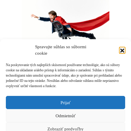
Spravujte súhlas so súbormi
cookie
Na poskytovanie tých najlepších skúseností používame technológie, ako sú súbory
cookie na ukladanie a/alebo prístup k informáciám o zariadení. Súhlas s týmito
technológiami nám umožní spracovávať údaje, ako je správanie pri prehliadaní alebo
jedinečné ID na tejto stránke. Nesúhlas alebo odvolanie súhlasu môže nepriaznivo
ovplyvniť určité vlastnosti a funkcie.
Prihlásiť sa k odberu novinek
Prijať
© 2021 Akadémia Andyho Winsona, so sídlom Ľubochnianska 4, 831 04 Bratislava,
IČO: 50540335, email: akademia@andywinson.com, tel: +421 908 777 808
Odmietnúť
Všeobecné obchodné podmienky
|
Zásady spracúvania osobných údajov
|
Formulár na
odstúpenie od zmluvy
Zobraziť predvoľby