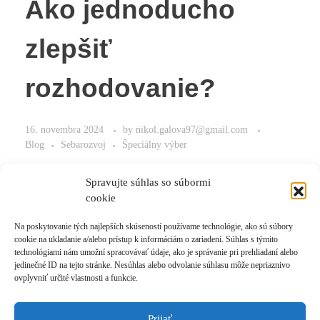
Ako jednoducho
zlepšiť
rozhodovanie?
16. novembra 2024
by
nikol.galova97@gmail.com
Blog
Sebarozvoj
Špeciálny výber
Zrýchlite rozhodovanie a posilnite spoluprácu.
Spravujte súhlas so súbormi
cookie
Na poskytovanie tých najlepších skúseností používame technológie, ako sú súbory
cookie na ukladanie a/alebo prístup k informáciám o zariadení. Súhlas s týmito
Read More
technológiami nám umožní spracovávať údaje, ako je správanie pri prehliadaní alebo
jedinečné ID na tejto stránke. Nesúhlas alebo odvolanie súhlasu môže nepriaznivo
ovplyvniť určité vlastnosti a funkcie.
Prijať