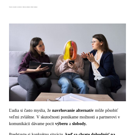
Alternatíva v komunikácii má skutočnú silu. Dokáže nás oslobodzovať a uľahčovať rozhodovanie.
Ľudia si často myslia, že
navrhovanie alternatív
môže pôsobiť
veľmi zvláštne. V skutočnosti ponúkame možnosti a partnerovi v
komunikácii dávame pocit
výberu
a
slobody.
Predstavte si konkrétnu situáciu,
keď sa chcete dohodnúť na