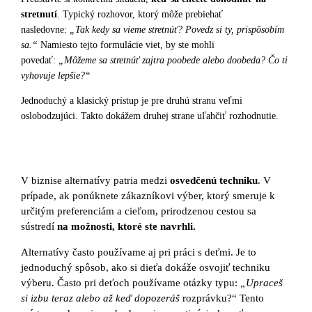
stretnutí
. Typický rozhovor, ktorý môže prebiehať
nasledovne:
„Tak kedy sa vieme stretnúť? Povedz si ty, prispôsobím
sa.“
Namiesto tejto formulácie viet, by ste mohli
povedať:
„Môžeme sa stretnúť zajtra poobede alebo doobeda? Čo ti
vyhovuje lepšie?“
Jednoduchý a klasický prístup je pre druhú stranu veľmi
oslobodzujúci. Takto dokážem druhej strane uľahčiť rozhodnutie.
V biznise alternatívy patria medzi
osvedčenú techniku
. V
prípade, ak ponúknete zákazníkovi výber, ktorý smeruje k
určitým preferenciám a cieľom, prirodzenou cestou sa
sústredí
na možnosti, ktoré ste navrhli.
Alternatívy často používame aj pri práci s deťmi. Je to
jednoduchý spôsob, ako si dieťa dokáže osvojiť techniku
výberu. Často pri deťoch používame otázky typu:
„Upraceš
si izbu teraz alebo až keď dopozeráš
rozprávku?“ Tento