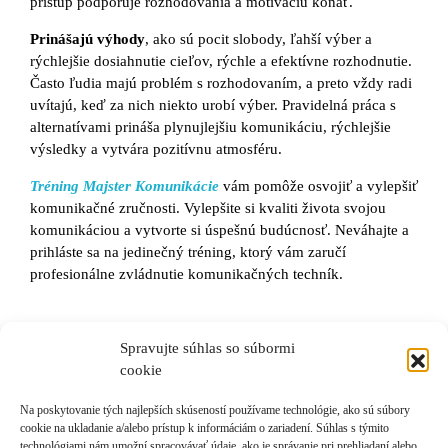
prístup podporuje rozhodovania a motiváciu konať.
Prinášajú výhody
, ako sú pocit slobody, ľahší výber a
rýchlejšie dosiahnutie cieľov, rýchle a efektívne rozhodnutie.
Často ľudia majú problém s rozhodovaním, a preto vždy radi
uvítajú, keď za nich niekto urobí výber. Pravidelná práca s
alternatívami prináša plynujlejšiu komunikáciu, rýchlejšie
výsledky a vytvára pozitívnu atmosféru.
Tréning Majster Komunikácie
vám pomôže osvojiť a vylepšiť
komunikačné zručnosti. Vylepšite si kvaliti života svojou
komunikáciou a vytvorte si úspešnú budúcnosť. Neváhajte a
prihláste sa na jedinečný tréning, ktorý vám zaručí
profesionálne zvládnutie komunikačných techník.
Spravujte súhlas so súbormi
cookie
Na poskytovanie tých najlepších skúseností používame technológie, ako sú súbory
cookie na ukladanie a/alebo prístup k informáciám o zariadení. Súhlas s týmito
technológiami nám umožní spracovávať údaje, ako je správanie pri prehliadaní alebo