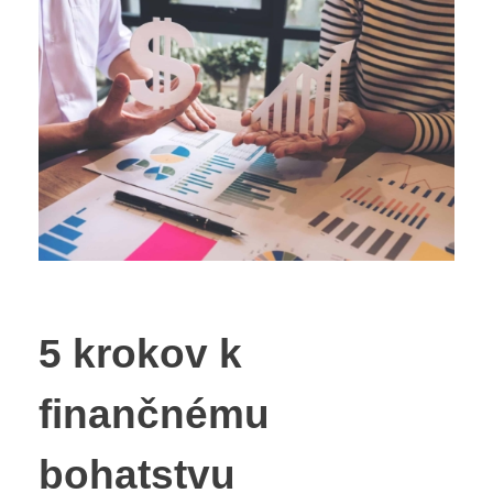
5 krokov k
finančnému
bohatstvu