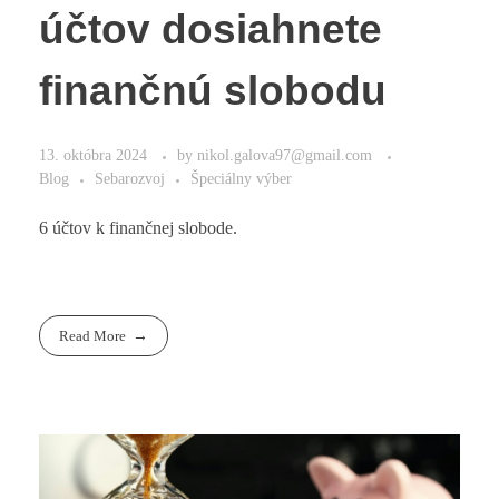
účtov dosiahnete
finančnú slobodu
13. októbra 2024
by
nikol.galova97@gmail.com
Blog
Sebarozvoj
Špeciálny výber
6 účtov k finančnej slobode.
Read More