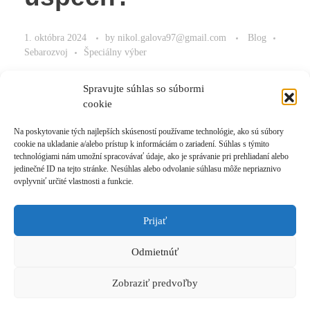
1. októbra 2024
by
nikol.galova97@gmail.com
Blog
Sebarozvoj
Špeciálny výber
Finančné návyky a správne formovanie úspechu
Spravujte súhlas so súbormi
cookie
Na poskytovanie tých najlepších skúseností používame technológie, ako sú súbory
cookie na ukladanie a/alebo prístup k informáciám o zariadení. Súhlas s týmito
Read More
technológiami nám umožní spracovávať údaje, ako je správanie pri prehliadaní alebo
jedinečné ID na tejto stránke. Nesúhlas alebo odvolanie súhlasu môže nepriaznivo
ovplyvniť určité vlastnosti a funkcie.
Prijať
Prihlásiť sa k odberu novinek
Odmietnúť
© 2021 Akadémia Andyho Winsona, so sídlom Ľubochnianska 4, 831 04 Bratislava, IČO:
50540335, email: akademia@andywinson.com, tel: +421 908 777 808
Zobraziť predvoľby
Všeobecné obchodné podmienky
|
Zásady spracúvania osobných údajov
|
Formulár na
odstúpenie od zmluvy