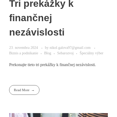
Tri prekážky k
finančnej
nezávislosti
23. novembra 2024
by
nikol.galova97@gmail.com
Biznis a podnikanie
Blog
Sebarozvoj
Špeciálny výber
Prekonajte tieto tri prekážky k finančnej nezávislosti.
Read More