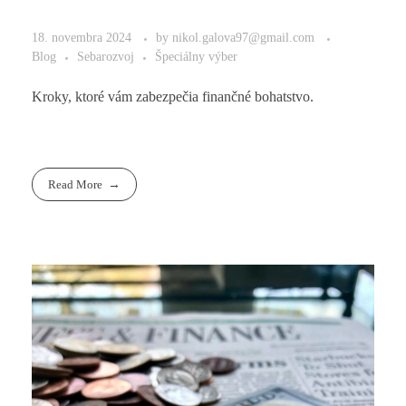
18. novembra 2024
by
nikol.galova97@gmail.com
Blog
Sebarozvoj
Špeciálny výber
Kroky, ktoré vám zabezpečia finančné bohatstvo.
Read More