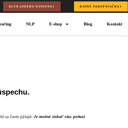
KLUB ANDYHO WINSONA
RANNÁ NAKOPÁVAČKA
oučing
NLP
E-shop
Blog
Kontakt
 úspechu.
í sa často pýtajú:
Je možné získať viac peňazí