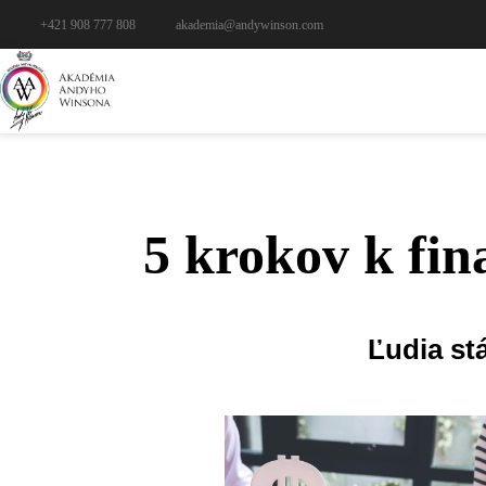
+421 908 777 808
akademia@andywinson.com
5 krokov k fi
Ľudia st