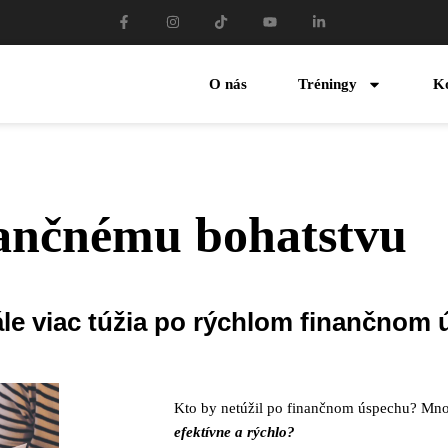
O nás
Tréningy
K
nančnému bohatstvu
ále viac túžia po rýchlom finančnom
Kto by netúžil po finančnom úspechu? Mnoh
efektívne a rýchlo?