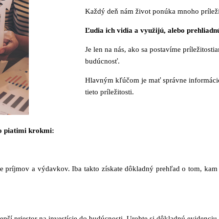
Každý deň nám život ponúka mnoho príležito
Ľudia ich vidia a využijú, alebo prehliadn
Je len na nás, ako sa postavíme príležitost
budúcnosť.
Hlavným kľúčom je mať správne informácie 
tieto príležitosti.
to piatimi krokmi:
 príjmov a výdavkov. Iba takto získate dôkladný prehľad o tom, kam s
pší priestor na investície do budúcnosti. Urobte si dôkladnú evidenci