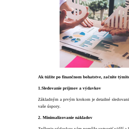
Ak túžite po finančnom bohatstve, začnite tými
1.Sledovanie príjmov a výdavkov
Základným a prvým krokom je detailné sledovanie
vaše úspory.
2. Minimalizovanie nákladov
Zníženie výdavkov vám pomôže vytvoriť väčší a le