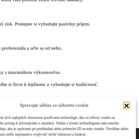
čný zisk. Postupne si vybudujte pasivíny príjem.
profesionála a učte sa od neho.
kroky s maximálnou výkonnosťou.
ňte si život k lepšiemu a vybudujte si budúcnosť.
Spravujte súhlas so súbormi cookie
ie tých najlepších skúseností používame technológie, ako sú súbory cookie na
ebo prístup k informáciám o zariadení. Súhlas s týmito technológiami nám umožní
aje, ako je správanie pri prehliadaní alebo jedinečné ID na tejto stránke. Nesúhlas alebo
asu môže nepriaznivo ovplyvniť určité vlastnosti a funkcie.