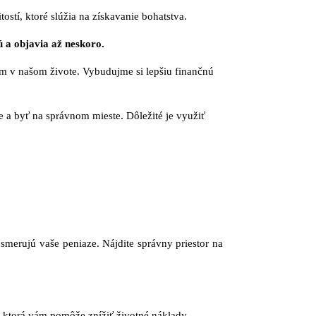
stí, ktoré slúžia na získavanie bohatstva.
ú a objavia až neskoro.
iam v našom živote. Vybudujme si lepšiu finančnú
a byť na správnom mieste. Dôležité je využiť
merujú vaše peniaze. Nájdite správny priestor na
u, ktorá vám pomôže znížiť životné náklady.