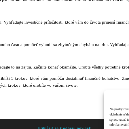
m. Vyhľadajte investičné príležitosti, ktoré vám do života prinesú finan
noho času a pomôcť vyhnúť sa zbytočným chybám na trhu. Vyhľadajte 
adajte to na zajtra. Začnite konať okamžite. Urobte všetky potrebné 
riblíži 5 krokov, ktoré vám pomôžu dosiahnuť finančné bohatstvo. Zme
ých krokov, ktoré urobíte vo vašom živote.
Na poskytovan
ukladanie a/al
spracovávať úd
odvolanie súhl
Prihlásiť sa k odberu novinek