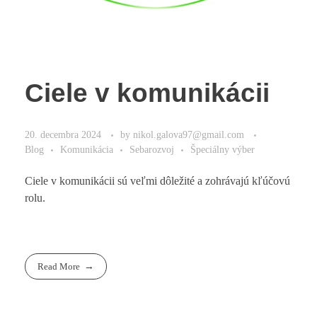
Ciele v komunikácii
20. decembra 2024
by
nikol.galova97@gmail.com
Blog
Komunikácia
Sebarozvoj
Špeciálny výber
Ciele v komunikácii sú veľmi dôležité a zohrávajú kľúčovú
rolu.
Read More