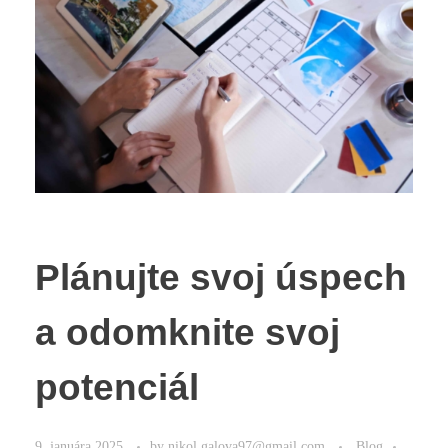
Plánujte svoj úspech
a odomknite svoj
potenciál
9. januára 2025
by
nikol.galova97@gmail.com
Blog