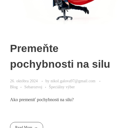
Premeňte
pochybnosti na silu
26. októbra 2024
by
nikol.galova97@gmail.com
Blog
Sebarozvoj
Špeciálny výber
Ako premeniť pochybnosti na silu?
Read More