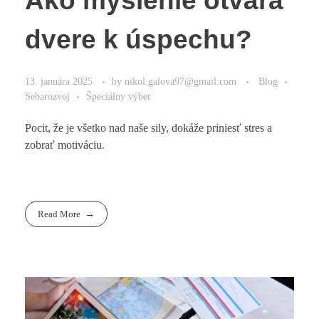
Ako myslenie otvára
dvere k úspechu?
13. januára 2025
by
nikol.galova97@gmail.com
Blog
Sebarozvoj
Špeciálny výber
Pocit, že je všetko nad naše sily, dokáže priniesť stres a
zobrať motiváciu.
Read More