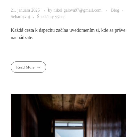
21. januára 2025
by
nikol.galova97@gmail.com
Blog
Sebarozvoj
Špeciálny výber
Každá cesta k úspechu začína uvedomením si, kde sa práve
nachádzate.
Read More