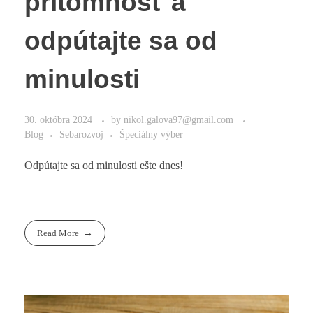
prítomnosť a
odpútajte sa od
minulosti
30. októbra 2024
by
nikol.galova97@gmail.com
Blog
Sebarozvoj
Špeciálny výber
Odpútajte sa od minulosti ešte dnes!
Read More