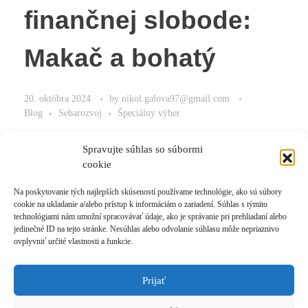
finančnej slobode:
Makač a bohatý
20. októbra 2024
by
nikol.galova97@gmail.com
Blog
Sebarozvoj
Špeciálny výber
Makač a bohatý.
Spravujte súhlas so súbormi
cookie
Na poskytovanie tých najlepších skúseností používame technológie, ako sú súbory
cookie na ukladanie a/alebo prístup k informáciám o zariadení. Súhlas s týmito
Read More
technológiami nám umožní spracovávať údaje, ako je správanie pri prehliadaní alebo
jedinečné ID na tejto stránke. Nesúhlas alebo odvolanie súhlasu môže nepriaznivo
ovplyvniť určité vlastnosti a funkcie.
Prijať
Prihlásiť sa k odberu novinek