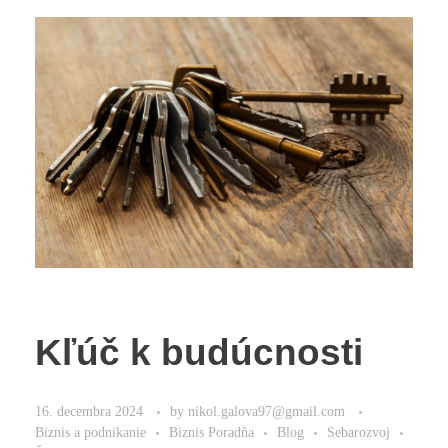
Kľúč k budúcnosti
16. decembra 2024
by
nikol.galova97@gmail.com
Biznis a podnikanie
Biznis Poradňa
Blog
Sebarozvoj