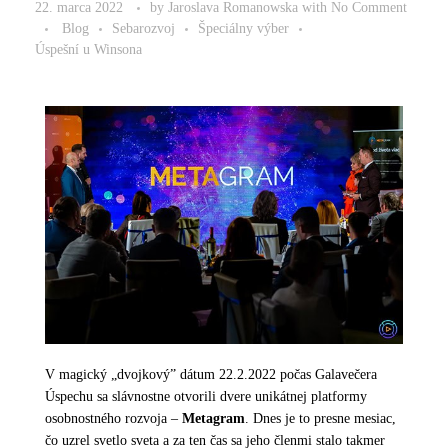
22. marca 2022
by
Jaroslava Romanowska
with
No Comment
Blog
Sebarozvoj
Špeciálny výber
Úspešní u Winsona
V magický „dvojkový” dátum 22.2.2022 počas Galavečera
Úspechu sa slávnostne otvorili dvere unikátnej platformy
osobnostného rozvoja –
Metagram
. Dnes je to presne mesiac,
čo uzrel svetlo sveta a za ten čas sa jeho členmi stalo takmer