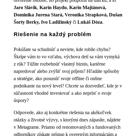
otvorenie osobne, no projekt podporili na diaľku, a to
Jaro Slávik
,
Karin Haydu
,
Karin Majtánová,
Dominika Jurena Stará, Veronika Strapková, Dušan
Šorty Berky, Ivo Ladižinský
či
Lukáš Dóza
.
Riešenie na každý problém
Pokúšate sa schudnúť a neviete, kde robíte chybu?
Škrípe vám to vo vzťahu, výchova detí sa vám vymyká
z rúk? Túžite rozbehnúť vlastný biznis, kariérne
napredovať alebo zvýšiť svoj príjem? Hľadáte spôsoby
a stratégie, ako posunúť svoje offline či online
podnikanie na nový level? Chcete sa dozvedieť, kde je v
súčasnosti vhodné investovať a ako neprísť o svoje
úspory?
Odpovede, ako aj konkrétne riešenia na akékoľvek
otázky a životné výzvy, s ktorými dnes zápasíte, nájdete
v Metagrame. Priamo od renomovaných a fundovaných
odborníkov získate prístup k overeným informáciám a