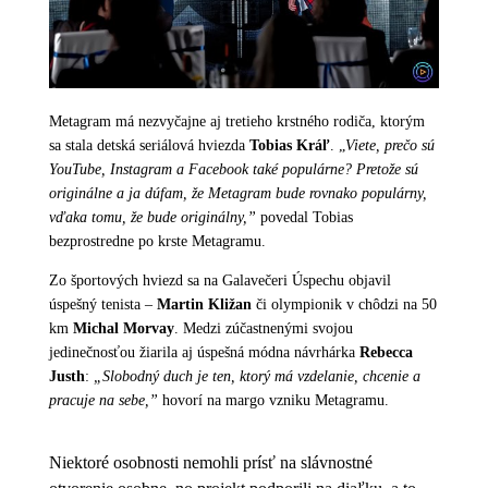
Metagram má nezvyčajne aj tretieho krstného rodiča, ktorým
sa stala detská seriálová hviezda
Tobias Kráľ
. „
Viete, prečo sú
YouTube, Instagram a Facebook také populárne? Pretože sú
originálne a ja dúfam, že Metagram bude rovnako populárny,
vďaka tomu, že bude originálny,”
povedal Tobias
bezprostredne po krste Metagramu.
Zo športových hviezd sa na Galavečeri Úspechu objavil
úspešný tenista –
Martin Kližan
či olympionik v chôdzi na 50
km
Michal Morvay
. Medzi zúčastnenými svojou
jedinečnosťou žiarila aj úspešná módna návrhárka
Rebecca
Justh
:
„
Slobodný duch je ten, ktorý má vzdelanie, chcenie a
pracuje na sebe,”
hovorí na margo vzniku Metagramu.
Niektoré osobnosti nemohli prísť na slávnostné