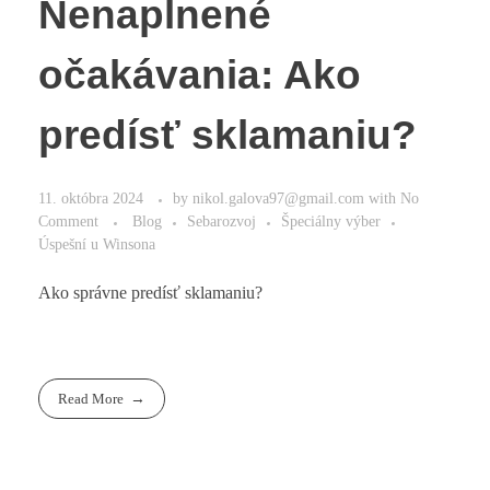
Nenaplnené
očakávania: Ako
predísť sklamaniu?
11. októbra 2024
by
nikol.galova97@gmail.com
with
No
Comment
Blog
Sebarozvoj
Špeciálny výber
Úspešní u Winsona
Ako správne predísť sklamaniu?
Read More