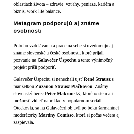
oblastiach života – zdravie, vzťahy, peniaze, kariéra a
biznis, work-life balance.
Metagram podporujú aj známe
osobnosti
Potrebu vzdelávania a práce na sebe si uvedomujú aj
známe slovenské a české osobnosti, ktoré prijali
pozvanie na
Galavečer Úspechu
a tento výnimočný
projekt prišli podporiť.
Galavečer Úspechu si nenechali ujsť
René Strausz
s
manželkou
Zuzanou Strausz Plačkovou
. Známy
slovenský herec
Peter Makranský
, ktorého ste mali
možnosť vidieť napríklad v populárnom seriáli
Oteckovia, sa na Galavečeri objavil po boku šarmantnej
moderátorky
Martiny Comisso
, ktorá si počas večera aj
zaspievala.