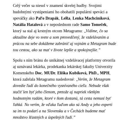
Celý večer sa niesol v znamení skvelej hudby. Svojimi
hudobnými vystúpeniami ho obohatili populárni speváci a
speváčky ako
Paľo Drapák
,
LeRa
,
Lenka Machciníková
,
Natália Hatalová
a v neposlednom rade
Samo Tomeček
,
ktorý sa stal aj krstným otcom Metagramu: „
Vidíme, čo sa
aktuálne deje vo svete a som presvedčený, že vzdelávaním a
prácou na sebe dokážeme zabrániť aj vojnám a Metagram bude
tou cestou, ako sa mať v živote lepšie a spokojnejšie.”
Spolu s ním bránu do unikátnej vzdelávacej platformy otvorila
aj uznávaná lekárka, prodekanka lekárskej fakulty Univerzity
Komenského
Doc. MUDr. Eliška Kubíková, PhD.,
MPH
,
ktorá zaželala Metagramu nasledovné: „
Verím, že Metagram
dovedie ľudí do konečného vysnívaného cieľa. Nebude však
stačiť len byť jeho členom, pretože aj napriek všetkým
hodnotným radám, ktoré v ňom dostanú, tá cesta nemusí byť
ľahká. No verím, že vďaka ľuďom ako sú Andy a jeho experti
sa im to podarí a na Slovensku a v Čechách budeme mať
množstvo šťastných a úspešných ľudí.”