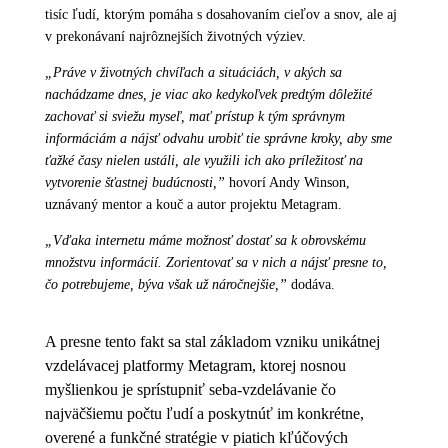
tisíc ľudí, ktorým pomáha s dosahovaním cieľov a snov, ale aj
v prekonávaní najrôznejších životných výziev.
„
Práve v životných chvíľach a situáciách, v akých sa
nachádzame dnes, je viac ako kedykoľvek predtým dôležité
zachovať si sviežu myseľ, mať prístup k tým správnym
informáciám a nájsť odvahu urobiť tie správne kroky, aby sme
ťažké časy nielen ustáli, ale využili ich ako príležitosť na
vytvorenie šťastnej budúcnosti,”
hovorí Andy Winson,
uznávaný mentor a kouč a autor projektu Metagram.
„
Vďaka internetu máme možnosť dostať sa k obrovskému
množstvu informácií. Zorientovať sa v nich a nájsť presne to,
čo potrebujeme, býva však už náročnejšie,”
dodáva.
A presne tento fakt sa stal základom vzniku unikátnej
vzdelávacej platformy Metagram, ktorej nosnou
myšlienkou je sprístupniť seba-vzdelávanie čo
najväčšiemu počtu ľudí a poskytnúť im konkrétne,
overené a funkčné stratégie v piatich kľúčových