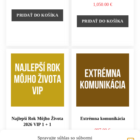
1,050.00
€
PRIDAŤ DO KOŠÍKA
PRIDAŤ DO KOŠÍKA
Najlepší Rok Môjho Života
Extrémna komunikácia
2026 VIP 1 + 1
997.00
€
997.00
€
Spravujte súhlas so súbormi