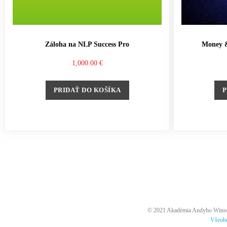
Záloha na NLP Success Pro
Money 
1,000.00
€
PRIDAŤ DO KOŠÍKA
P
© 2021 Akadémia Andyho Winsona
Všeob