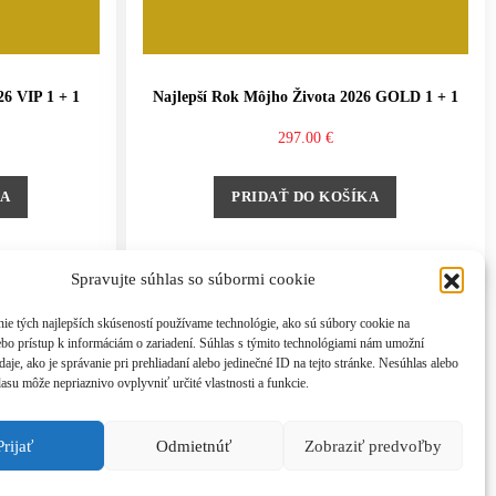
26 VIP 1 + 1
Najlepší Rok Môjho Života 2026 GOLD 1 + 1
297.00
€
KA
PRIDAŤ DO KOŠÍKA
Spravujte súhlas so súbormi cookie
ie tých najlepších skúseností používame technológie, ako sú súbory cookie na
ebo prístup k informáciám o zariadení. Súhlas s týmito technológiami nám umožní
aje, ako je správanie pri prehliadaní alebo jedinečné ID na tejto stránke. Nesúhlas alebo
asu môže nepriaznivo ovplyvniť určité vlastnosti a funkcie.
Prijať
Odmietnúť
Zobraziť predvoľby
nson.com, tel: +421 908 777 808
 zmluvy