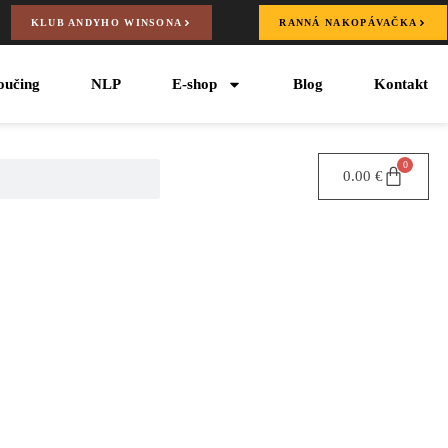
KLUB ANDYHO WINSONA
RANNÁ NAKOPÁVAČKA
oučing
NLP
E-shop
Blog
Kontakt
0
0.00
€