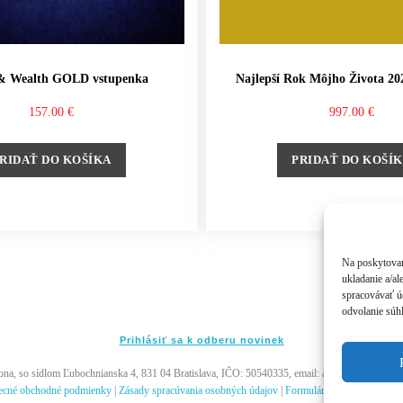
& Wealth GOLD vstupenka
Najlepší Rok Môjho Života 20
157.00
€
997.00
€
RIDAŤ DO KOŠÍKA
PRIDAŤ DO KOŠÍ
Na poskytovan
ukladanie a/al
spracovávať úd
odvolanie súhl
Prihlásiť sa k odberu novinek
, so sídlom Ľubochnianska 4, 831 04 Bratislava, IČO: 50540335, email: akademia@andywi
ecné obchodné podmienky
|
Zásady spracúvania osobných údajov
|
Formulár na odstúpenie od