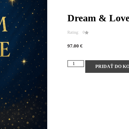
Dream & Love
Rating: 0
97.00
€
PRIDAŤ DO K