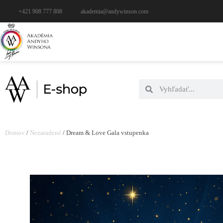
+421 908 777 808
akademia@andywinson.com
Domov
/
Nezaradené
/ Dream & Love Gala vstupenka