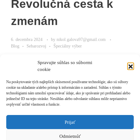
Revolučná cesta k
zmenám
6. decembra 2024
by
nikol.galova97@gmail.com
Blog
Sebarozvoj
Špeciálny výber
Nájdite správnu cestu k zmenám.
Spravujte súhlas so súbormi
cookie
Na poskytovanie tých najlepších skúseností používame technológie, ako sú súbory
cookie na ukladanie a/alebo prístup k informáciám o zariadení. Súhlas s týmito
Read More
technológiami nám umožní spracovávať údaje, ako je správanie pri prehliadaní alebo
jedinečné ID na tejto stránke. Nesúhlas alebo odvolanie súhlasu môže nepriaznivo
ovplyvniť určité vlastnosti a funkcie.
Prijať
Prihlásiť sa k odberu novinek
Odmietnúť
© 2021 Akadémia Andyho Winsona, so sídlom Ľubochnianska 4, 831 04 Bratislava, IČO: