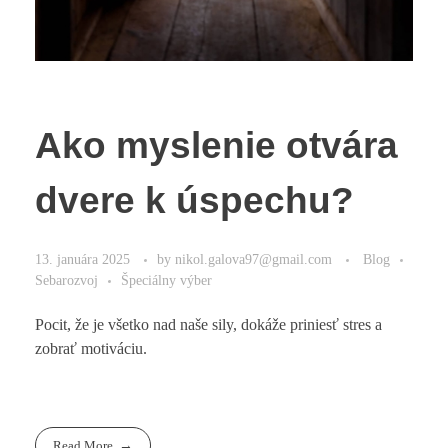
Ako myslenie otvára
dvere k úspechu?
13. januára 2025
by
nikol.galova97@gmail.com
Blog
Sebarozvoj
Špeciálny výber
Pocit, že je všetko nad naše sily, dokáže priniesť stres a
zobrať motiváciu.
Read More