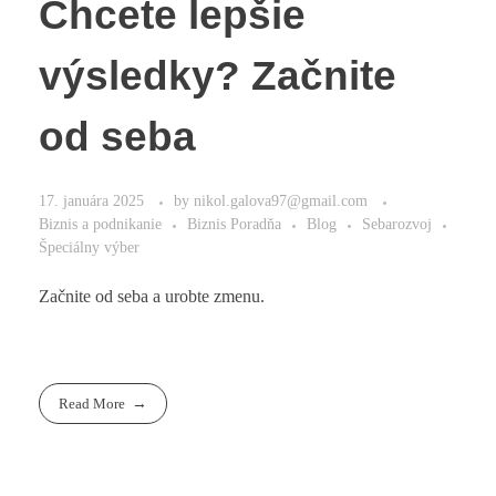
Chcete lepšie
výsledky? Začnite
od seba
17. januára 2025
by
nikol.galova97@gmail.com
Biznis a podnikanie
Biznis Poradňa
Blog
Sebarozvoj
Špeciálny výber
Začnite od seba a urobte zmenu.
Read More