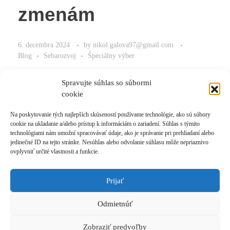
zmenám
6. decembra 2024
by
nikol.galova97@gmail.com
Blog
Sebarozvoj
Špeciálny výber
Nájdite správnu cestu k zmenám.
Spravujte súhlas so súbormi
cookie
Na poskytovanie tých najlepších skúseností používame technológie, ako sú súbory
cookie na ukladanie a/alebo prístup k informáciám o zariadení. Súhlas s týmito
Read More
technológiami nám umožní spracovávať údaje, ako je správanie pri prehliadaní alebo
jedinečné ID na tejto stránke. Nesúhlas alebo odvolanie súhlasu môže nepriaznivo
ovplyvniť určité vlastnosti a funkcie.
Prijať
Prihlásiť sa k odberu novinek
Odmietnúť
© 2021 Akadémia Andyho Winsona, so sídlom Ľubochnianska 4, 831 04 Bratislava, IČO:
50540335, email: akademia@andywinson.com, tel: +421 908 777 808
Zobraziť predvoľby
Všeobecné obchodné podmienky
|
Zásady spracúvania osobných údajov
|
Formulár na