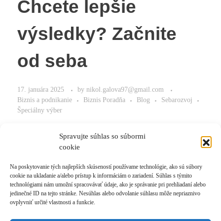
Chcete lepšie
výsledky? Začnite
od seba
17. januára 2025
by
nikol.galova97@gmail.com
Biznis a podnikanie
Biznis Poradňa
Blog
Sebarozvoj
Špeciálny výber
Začnite od seba a urobte zmenu.
Spravujte súhlas so súbormi
cookie
Na poskytovanie tých najlepších skúseností používame technológie, ako sú súbory
cookie na ukladanie a/alebo prístup k informáciám o zariadení. Súhlas s týmito
Read More
technológiami nám umožní spracovávať údaje, ako je správanie pri prehliadaní alebo
jedinečné ID na tejto stránke. Nesúhlas alebo odvolanie súhlasu môže nepriaznivo
ovplyvniť určité vlastnosti a funkcie.