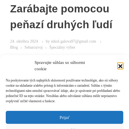
Zarábajte pomocou
peňazí druhých ľudí
24. októbra 2024
by
nikol.galova97@gmail.com
Blog
Sebarozvoj
Špeciálny výber
Zarábajte pomocou peňazí druhých ľudí. Viete ako na to?
Spravujte súhlas so súbormi
cookie
Na poskytovanie tých najlepších skúseností používame technológie, ako sú súbory
cookie na ukladanie a/alebo prístup k informáciám o zariadení. Súhlas s týmito
Read More
technológiami nám umožní spracovávať údaje, ako je správanie pri prehliadaní alebo
jedinečné ID na tejto stránke. Nesúhlas alebo odvolanie súhlasu môže nepriaznivo
ovplyvniť určité vlastnosti a funkcie.
Prijať
Prihlásiť sa k odberu novinek