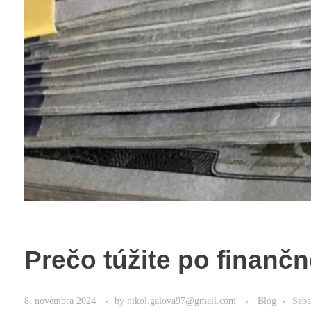
Prečo túžite po finanč
8. novembra 2024
by
nikol.galova97@gmail.com
Blog
Seba