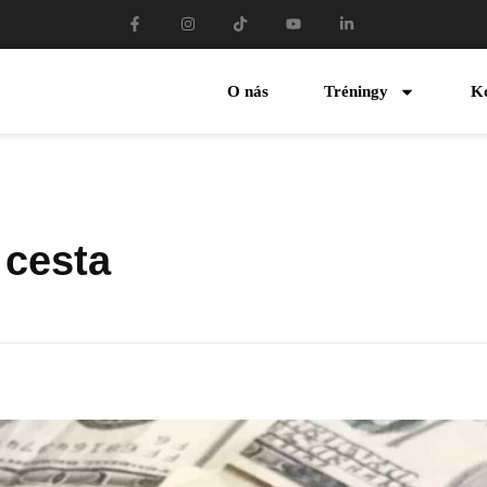
O nás
Tréningy
K
 cesta