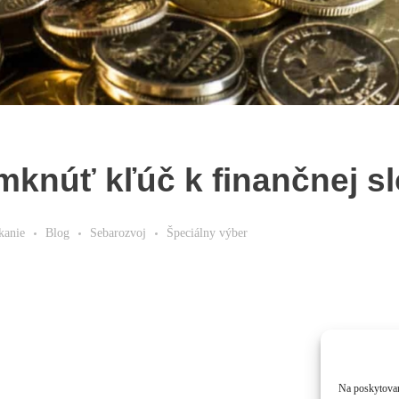
mknúť kľúč k finančnej s
kanie
Blog
Sebarozvoj
Špeciálny výber
Na poskytovan