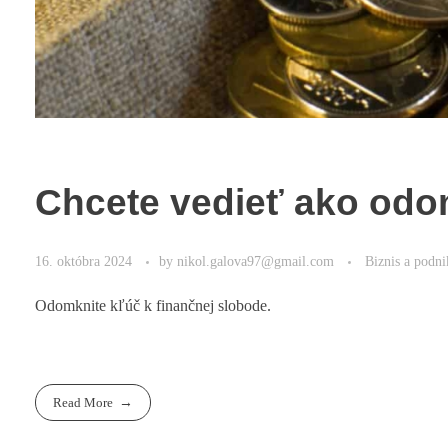
Chcete vedieť ako odo
16. októbra 2024
by
nikol.galova97@gmail.com
Biznis a podni
Odomknite kľúč k finančnej slobode.
Read More