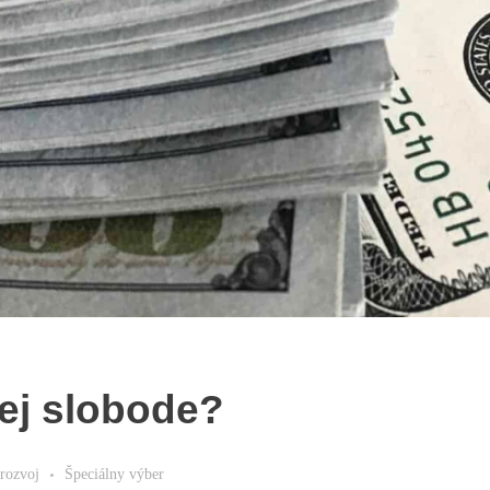
nej slobode?
rozvoj
Špeciálny výber