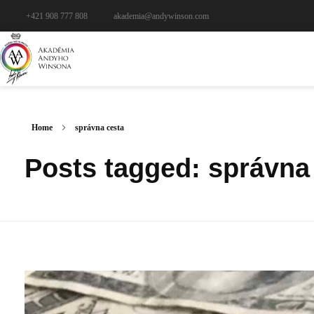
+421 908 777 808
akademia@andywinson.com
Home
správna cesta
Posts tagged: správna