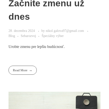
Začnite zmenu už
dnes
28. decembra 2024
by
nikol.galova97@gmail.com
Blog
Sebarozvoj
Špeciálny výber
Urobte zmenu pre lepšiu budúcnosť.
Read More