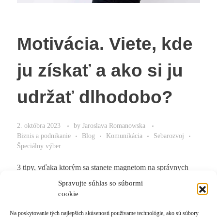
Motivácia. Viete, kde
ju získať a ako si ju
udržať dlhodobo?
2. októbra 2023
by
Jaroslava Romanowska
Biznis a podnikanie
Blog
Komunikácia
Sebarozvoj
Špeciálny výber
3 tipy, vďaka ktorým sa stanete magnetom na správnych
ľudí
Spravujte súhlas so súbormi
cookie
Na poskytovanie tých najlepších skúseností používame technológie, ako sú súbory