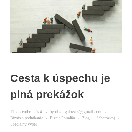
Cesta k úspechu je
plná prekážok
11. decembra 2024
by
nikol.galova97@gmail.com
Biznis a podnikanie
Biznis Poradňa
Blog
Sebarozvoj
Špeciálny výber