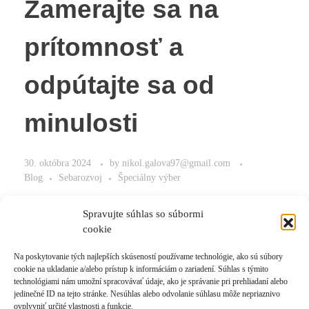
Zamerajte sa na
prítomnosť a
odpútajte sa od
minulosti
30. októbra 2024
by
nikol.galova97@gmail.com
Blog
Sebarozvoj
Špeciálny výber
Odpútajte sa od minulosti ešte dnes!
Spravujte súhlas so súbormi
cookie
Na poskytovanie tých najlepších skúseností používame technológie, ako sú súbory
cookie na ukladanie a/alebo prístup k informáciám o zariadení. Súhlas s týmito
Read More
technológiami nám umožní spracovávať údaje, ako je správanie pri prehliadaní alebo
jedinečné ID na tejto stránke. Nesúhlas alebo odvolanie súhlasu môže nepriaznivo
ovplyvniť určité vlastnosti a funkcie.