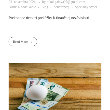
23. novembra 2024
by
nikol.galova97@gmail.com
Biznis a podnikanie
Blog
Sebarozvoj
Špeciálny výber
Prekonajte tieto tri prekážky k finančnej nezávislosti.
Read More