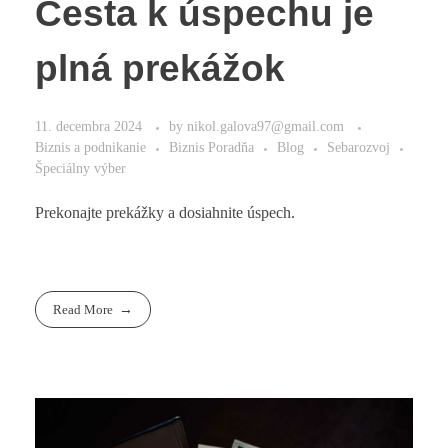
Cesta k úspechu je
plná prekážok
11. decembra 2024
by
nikol.galova97@gmail.com
Biznis a podnikanie
Biznis Poradňa
Blog
Sebarozvoj
Špeciálny výber
Prekonajte prekážky a dosiahnite úspech.
Read More