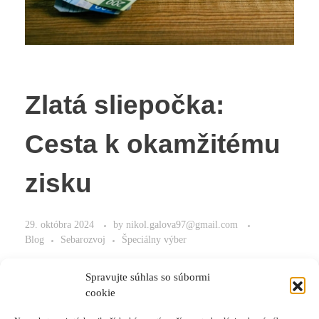
Zlatá sliepočka:
Cesta k okamžitému
zisku
29. októbra 2024
by
nikol.galova97@gmail.com
Blog
Sebarozvoj
Špeciálny výber
Cesta k okamžitéme zisku.
Spravujte súhlas so súbormi
cookie