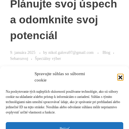
Plánujte svoj úspech
a odomknite svoj
potenciál
9. januára 2025
by
nikol.galova97@gmail.com
Blog
Sebarozvoj
Špeciálny výber
Plánujte si svoje kroky k úspechom.
Spravujte súhlas so súbormi
cookie
Na poskytovanie tých najlepších skúseností používame technológie, ako sú súbory
cookie na ukladanie a/alebo prístup k informáciám o zariadení. Súhlas s týmito
Read More
technológiami nám umožní spracovávať údaje, ako je správanie pri prehliadaní alebo
jedinečné ID na tejto stránke. Nesúhlas alebo odvolanie súhlasu môže nepriaznivo
ovplyvniť určité vlastnosti a funkcie.
Prijať