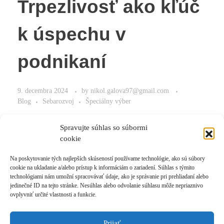
Trpezlivosť ako kľúč
k úspechu v
podnikaní
9. decembra 2024
by
nikol.galova97@gmail.com
Blog
Sebarozvoj
Špeciálny výber
Ovládnite kľúč a vybudujte si úspech v podnikaní.
Spravujte súhlas so súbormi
cookie
Na poskytovanie tých najlepších skúseností používame technológie, ako sú súbory
cookie na ukladanie a/alebo prístup k informáciám o zariadení. Súhlas s týmito
Read More
technológiami nám umožní spracovávať údaje, ako je správanie pri prehliadaní alebo
jedinečné ID na tejto stránke. Nesúhlas alebo odvolanie súhlasu môže nepriaznivo
ovplyvniť určité vlastnosti a funkcie.
Prijať