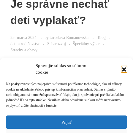
Je správne nechať
deti vyplakať?
25. marca 2024
by
Jaroslava Romanowska
Blog
deti a rodičovstvo
Sebarozvoj
Špeciálny výber
Strachy a obavy
Ako zvládnuť návaly plaču u malých detí
Spravujte súhlas so súbormi
cookie
Na poskytovanie tých najlepších skúseností používame technológie, ako sú súbory
cookie na ukladanie a/alebo prístup k informáciám o zariadení. Súhlas s týmito
Read More
technológiami nám umožní spracovávať údaje, ako je správanie pri prehliadaní alebo
jedinečné ID na tejto stránke. Nesúhlas alebo odvolanie súhlasu môže nepriaznivo
ovplyvniť určité vlastnosti a funkcie.
Prijať
Prihlásiť sa k odberu novinek