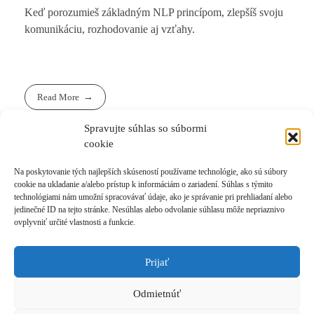
Keď porozumieš základným NLP princípom, zlepšíš svoju
komunikáciu, rozhodovanie aj vzťahy.
Read More
Spravujte súhlas so súbormi
cookie
Na poskytovanie tých najlepších skúseností používame technológie, ako sú súbory
cookie na ukladanie a/alebo prístup k informáciám o zariadení. Súhlas s týmito
technológiami nám umožní spracovávať údaje, ako je správanie pri prehliadaní alebo
1
2
3
...
8
Last
jedinečné ID na tejto stránke. Nesúhlas alebo odvolanie súhlasu môže nepriaznivo
ovplyvniť určité vlastnosti a funkcie.
Prijať
Prihlásiť sa k odberu novinek
Odmietnúť
© 2021 Akadémia Andyho Winsona, so sídlom Ľubochnianska 4, 831 04 Bratislava, IČO:
50540335, email: akademia@andywinson.com, tel: +421 908 777 808