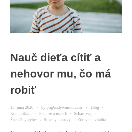
Nauč dieťa cítiť a
nehovor mu, čo má
robiť
13. júna 2026
by
pr@andywinson.com
Blog
Komunikácia
Peniaze a úspech
Sebarozvoj
Špeciálny výber
Strachy a obavy
Zdravie a vitalita