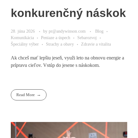
konkurenčný náskok
28. júna 2026
by
pr@andywinson.com
Blog
Komunikácia
Peniaze a úspech
Sebarozvoj
Špeciálny výber
Strachy a obavy
Zdravie a vitalita
Ak chceš mať lepšiu jeseň, využi leto na obnovu energie a
prípravu cieľov. Vstúp do jesene s náskokom.
Read More