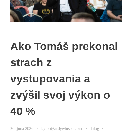
Ako Tomáš prekonal
strach z
vystupovania a
zvýšil svoj výkon o
40 %
20. júna 2026
by
pr@andywinson.com
Blog