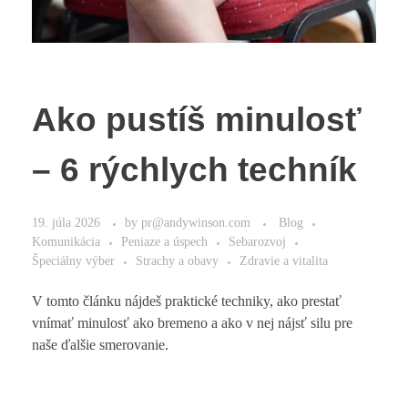
Ako pustíš minulosť
– 6 rýchlych techník
19. júla 2026
by
pr@andywinson.com
Blog
Komunikácia
Peniaze a úspech
Sebarozvoj
Špeciálny výber
Strachy a obavy
Zdravie a vitalita
V tomto článku nájdeš praktické techniky, ako prestať
vnímať minulosť ako bremeno a ako v nej nájsť silu pre
naše ďalšie smerovanie.