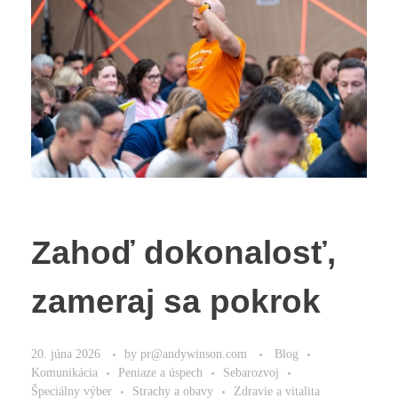
Zahoď dokonalosť,
zameraj sa pokrok
20. júna 2026
by
pr@andywinson.com
Blog
Komunikácia
Peniaze a úspech
Sebarozvoj
Špeciálny výber
Strachy a obavy
Zdravie a vitalita