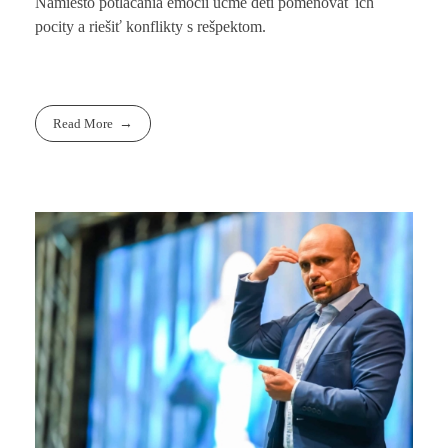
Namiesto potláčania emócií učme deti pomenovať ich
pocity a riešiť konflikty s rešpektom.
Read More