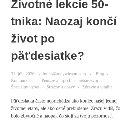
Životné lekcie 50-
tnika: Naozaj končí
život po
päťdesiatke?
31. júla 2026
by
pr@andywinson.com
Blog
Komunikácia
Peniaze a úspech
Sebarozvoj
Špeciálny výber
Strachy a obavy
Zdravie a vitalita
Päťdesiatka často neprichádza ako koniec našej jednej
životnej etapy, ale ako ostré prebudenie. Zrazu vidíš, čo
bolo zbytočné a naopak čo stojí za tvoju pozornosť.