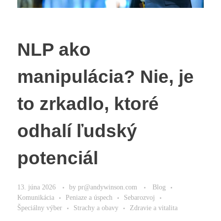
NLP ako
manipulácia? Nie, je
to zrkadlo, ktoré
odhalí ľudský
potenciál
13. júna 2026
by
pr@andywinson.com
Blog
Komunikácia
Peniaze a úspech
Sebarozvoj
Špeciálny výber
Strachy a obavy
Zdravie a vitalita