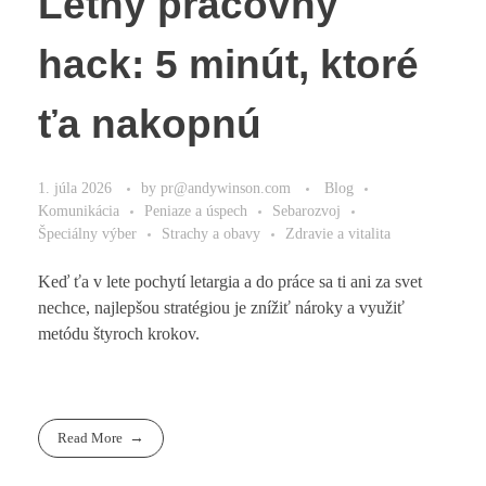
Letný pracovný
hack: 5 minút, ktoré
ťa nakopnú
1. júla 2026
by
pr@andywinson.com
Blog
Komunikácia
Peniaze a úspech
Sebarozvoj
Špeciálny výber
Strachy a obavy
Zdravie a vitalita
Keď ťa v lete pochytí letargia a do práce sa ti ani za svet
nechce, najlepšou stratégiou je znížiť nároky a využiť
metódu štyroch krokov.
Read More