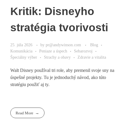
Kritik: Disneyho
stratégia tvorivosti
25. júla 2026
by
pr@andywinson.com
Blog
Komunikácia
Peniaze a úspech
Sebarozvoj
Špeciálny výber
Strachy a obavy
Zdravie a vitalita
Walt Disney používal tri role, aby premenil svoje sny na
úspešné projekty. Tu je jednoduchý návod, ako túto
stratégiu použiť aj ty.
Read More