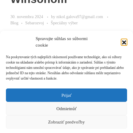
30. novembra 2024
by
nikol.galova97@gmail.com
Blog
Sebarozvoj
Špeciálny výber
Malé kroky dokážu priniesť veľké zmeny.
Spravujte súhlas so súbormi
cookie
Na poskytovanie tých najlepších skúseností používame technológie, ako sú súbory
cookie na ukladanie a/alebo prístup k informáciám o zariadení. Súhlas s týmito
Read More
technológiami nám umožní spracovávať údaje, ako je správanie pri prehliadaní alebo
jedinečné ID na tejto stránke. Nesúhlas alebo odvolanie súhlasu môže nepriaznivo
ovplyvniť určité vlastnosti a funkcie.
Prijať
Prihlásiť sa k odberu novinek
Odmietnúť
© 2021 Akadémia Andyho Winsona, so sídlom Ľubochnianska 4, 831 04 Bratislava, IČO:
50540335, email: akademia@andywinson.com, tel: +421 908 777 808
Zobraziť predvoľby
Všeobecné obchodné podmienky
|
Zásady spracúvania osobných údajov
|
Formulár na
odstúpenie od zmluvy