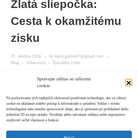
Zlatá sliepočka:
Cesta k okamžitému
zisku
29. októbra 2024
by
nikol.galova97@gmail.com
Blog
Sebarozvoj
Špeciálny výber
Cesta k okamžitéme zisku.
Spravujte súhlas so súbormi
cookie
Na poskytovanie tých najlepších skúseností používame technológie, ako sú súbory
cookie na ukladanie a/alebo prístup k informáciám o zariadení. Súhlas s týmito
Read More
technológiami nám umožní spracovávať údaje, ako je správanie pri prehliadaní alebo
jedinečné ID na tejto stránke. Nesúhlas alebo odvolanie súhlasu môže nepriaznivo
ovplyvniť určité vlastnosti a funkcie.
Prijať