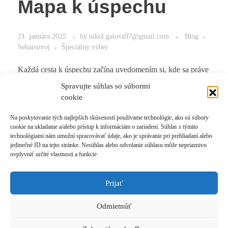
Mapa k úspechu
21. januára 2025
by
nikol.galova97@gmail.com
Blog
Sebarozvoj
Špeciálny výber
Každá cesta k úspechu začína uvedomením si, kde sa práve
nachádzate.
Spravujte súhlas so súbormi
cookie
Na poskytovanie tých najlepších skúseností používame technológie, ako sú súbory
cookie na ukladanie a/alebo prístup k informáciám o zariadení. Súhlas s týmito
Read More
technológiami nám umožní spracovávať údaje, ako je správanie pri prehliadaní alebo
jedinečné ID na tejto stránke. Nesúhlas alebo odvolanie súhlasu môže nepriaznivo
ovplyvniť určité vlastnosti a funkcie.
Prijať
Prihlásiť sa k odberu novinek
Odmietnúť
© 2021 Akadémia Andyho Winsona, so sídlom Ľubochnianska 4, 831 04 Bratislava, IČO:
50540335, email: akademia@andywinson.com, tel: +421 908 777 808