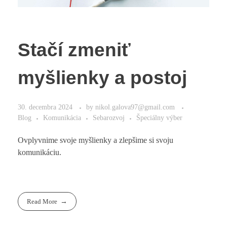
Stačí zmeniť
myšlienky a postoj
30. decembra 2024
by
nikol.galova97@gmail.com
Blog
Komunikácia
Sebarozvoj
Špeciálny výber
Ovplyvnime svoje myšlienky a zlepšime si svoju
komunikáciu.
Read More