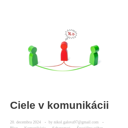
Ciele v komunikácii
20. decembra 2024
by
nikol.galova97@gmail.com