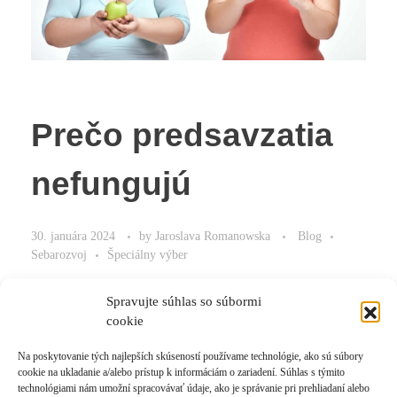
Prečo predsavzatia
nefungujú
30. januára 2024
by
Jaroslava Romanowska
Blog
Sebarozvoj
Špeciálny výber
ako dosiahnuť svoje ciele
Spravujte súhlas so súbormi
cookie
Na poskytovanie tých najlepších skúseností používame technológie, ako sú súbory
cookie na ukladanie a/alebo prístup k informáciám o zariadení. Súhlas s týmito
Read More
technológiami nám umožní spracovávať údaje, ako je správanie pri prehliadaní alebo