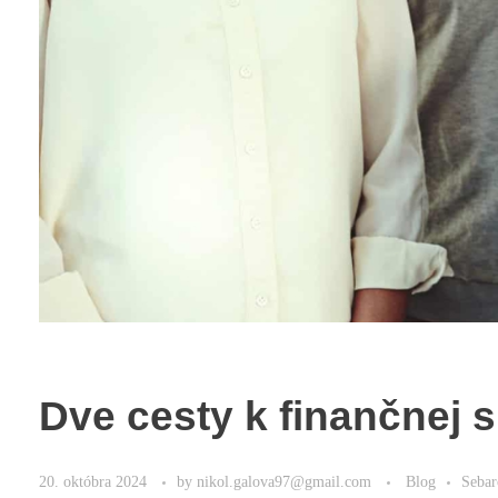
Dve cesty k finančnej 
20. októbra 2024
by
nikol.galova97@gmail.com
Blog
Sebar