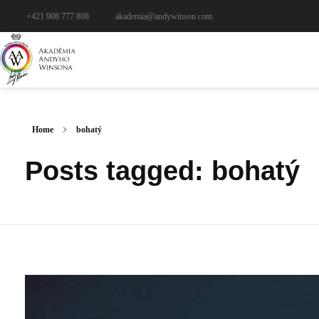
+421 908 777 808
akademia@andywinson.com
Home
bohatý
Posts tagged: bohatý