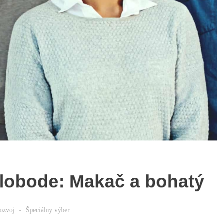
slobode: Makač a bohatý
ozvoj
Špeciálny výber