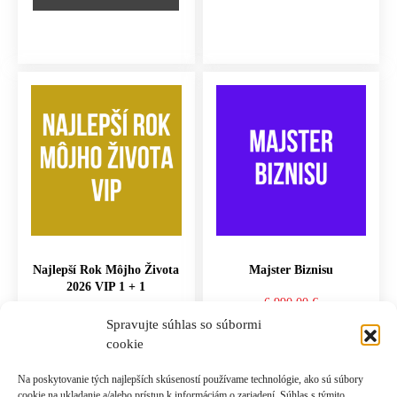
Najlepší Rok Môjho Života
Majster Biznisu
2026 VIP 1 + 1
6,990.00
€
997.00
€
Spravujte súhlas so súbormi
cookie
PRIDAŤ DO KOŠÍKA
PRIDAŤ DO KOŠÍKA
Na poskytovanie tých najlepších skúseností používame technológie, ako sú súbory
cookie na ukladanie a/alebo prístup k informáciám o zariadení. Súhlas s týmito