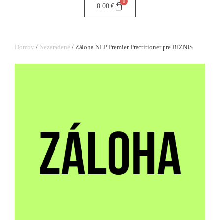
0
0.00
€
Domov
/
Nezaradené
/ Záloha NLP Premier Practitioner pre BIZNIS