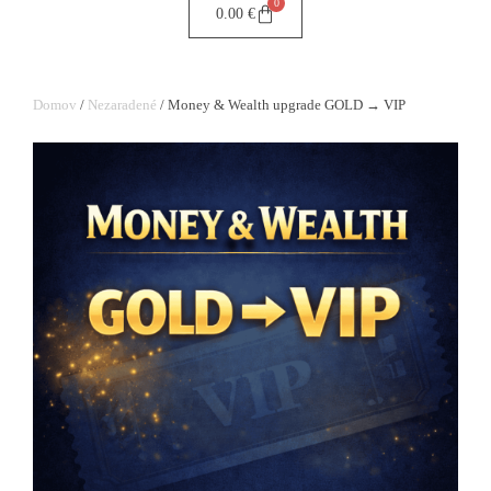
0
0.00
€
Domov
/
Nezaradené
/ Money & Wealth upgrade GOLD → VIP