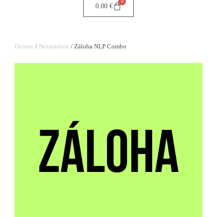
0
0.00
€
Domov
/
Nezaradené
/ Záloha NLP Combo