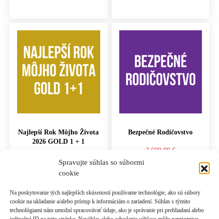
Najlepší Rok Môjho Života
Bezpečné Rodičovstvo
2026 GOLD 1 + 1
2,690.00
€
297.00
€
Spravujte súhlas so súbormi
cookie
PRIDAŤ DO KOŠÍKA
PRIDAŤ DO KOŠÍKA
Na poskytovanie tých najlepších skúseností používame technológie, ako sú súbory
cookie na ukladanie a/alebo prístup k informáciám o zariadení. Súhlas s týmito
technológiami nám umožní spracovávať údaje, ako je správanie pri prehliadaní alebo