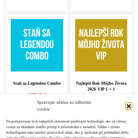
Staň sa Legendou Combo
Najlepší Rok Môjho Života
2026 VIP 1 + 1
3,980.00
€
997.00
€
Spravujte súhlas so súbormi
cookie
PRIDAŤ DO KOŠÍKA
PRIDAŤ DO KOŠÍKA
Na poskytovanie tých najlepších skúseností používame technológie, ako sú súbory
cookie na ukladanie a/alebo prístup k informáciám o zariadení. Súhlas s týmito
technológiami nám umožní spracovávať údaje, ako je správanie pri prehliadaní alebo