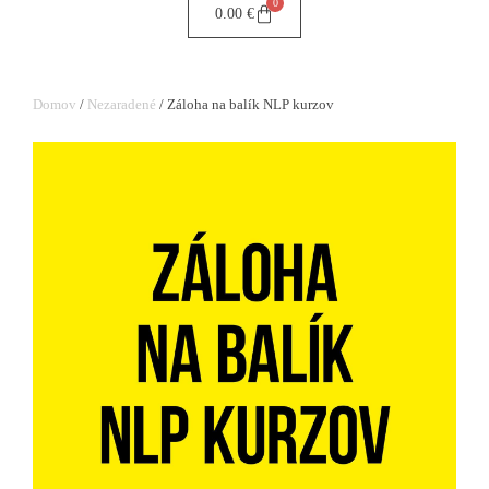
0
0.00
€
Domov
/
Nezaradené
/ Záloha na balík NLP kurzov