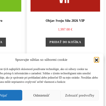
ro
Objav Svoju Silu 2026 VIP
1,997.00
€
KA
PRIDAŤ DO KOŠÍKA
Spravujte súhlas so súbormi cookie
ie tých najlepších skúseností používame technológie, ako sú súbory cookie na
ebo prístup k informáciám o zariadení. Súhlas s týmito technológiami nám umožní
aje, ako je správanie pri prehliadaní alebo jedinečné ID na tejto stránke. Nesúhlas alebo
asu môže nepriaznivo ovplyvniť určité vlastnosti a funkcie.
Prijať
Odmietnúť
Zobraziť predvoľby
nson.com, tel: +421 908 777 808
 zmluvy