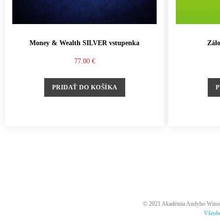
Money & Wealth SILVER vstupenka
Zál
77.00
€
PRIDAŤ DO KOŠÍKA
P
© 2021 Akadémia Andyho Winsona
Všeob