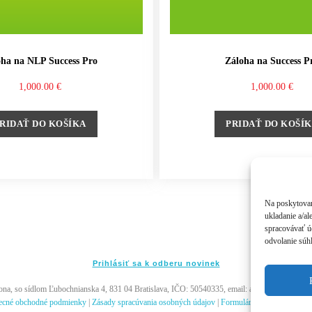
oha na NLP Success Pro
Záloha na Success P
1,000.00
€
1,000.00
€
RIDAŤ DO KOŠÍKA
PRIDAŤ DO KOŠÍ
Na poskytovan
ukladanie a/al
spracovávať úd
odvolanie súhl
Prihlásiť sa k odberu novinek
, so sídlom Ľubochnianska 4, 831 04 Bratislava, IČO: 50540335, email: akademia@andywi
ecné obchodné podmienky
|
Zásady spracúvania osobných údajov
|
Formulár na odstúpenie od