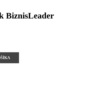
ík BiznisLeader
OŠÍKA