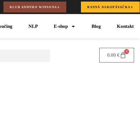
KLUB ANDYHO WINSONA
RANNÁ NAKOPÁVAČKA
oučing
NLP
E-shop
Blog
Kontakt
0
0.00
€