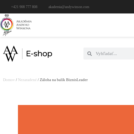
+421 908 777 808
akademia@andywinson.com
Domov
/
Nezaradené
/ Záloha na balík BiznisLeader