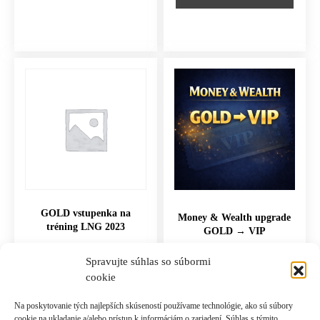
GOLD vstupenka na
Money & Wealth upgrade
tréning LNG 2023
GOLD → VIP
497.00
€
237.00
€
Spravujte súhlas so súbormi
cookie
PRIDAŤ DO KOŠÍKA
PRIDAŤ DO KOŠÍKA
Na poskytovanie tých najlepších skúseností používame technológie, ako sú súbory
cookie na ukladanie a/alebo prístup k informáciám o zariadení. Súhlas s týmito