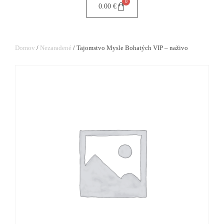
0
0.00
€
Domov
/
Nezaradené
/ Tajomstvo Mysle Bohatých VIP – naživo