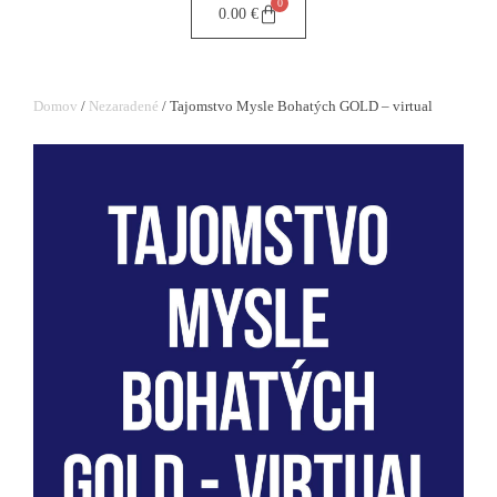
0
0.00
€
Domov
/
Nezaradené
/ Tajomstvo Mysle Bohatých GOLD – virtual