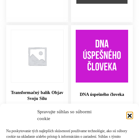
Transformačný balík Objav
DNA úspešného človeka
Svoju Silu
2,970.00
€
997.00
€
Spravujte súhlas so súbormi
cookie
PRIDAŤ DO KOŠÍKA
PRIDAŤ DO KOŠÍKA
Na poskytovanie tých najlepších skúseností používame technológie, ako sú súbory
cookie na ukladanie a/alebo prístup k informáciám o zariadení. Súhlas s týmito