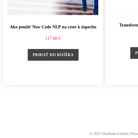
Transform
Ako použiť New Code NLP na ceste k úspechu
117.00
€
P
PRIDAŤ DO KOŠÍKA
© 2021 Akadémia Andyho Winsona