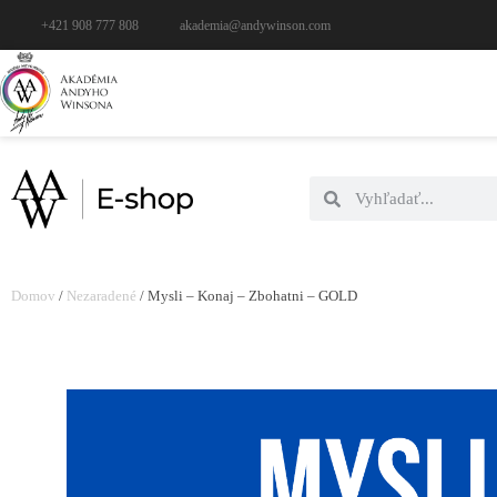
+421 908 777 808
akademia@andywinson.com
Domov
/
Nezaradené
/ Mysli – Konaj – Zbohatni – GOLD