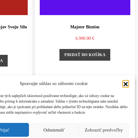
jav Svoju Silu
Majster Biznisu
6,990.00
€
PRIDAŤ DO KOŠÍKA
KA
Spravujte súhlas so súbormi cookie
ie tých najlepších skúseností používame technológie, ako sú súbory cookie na
ebo prístup k informáciám o zariadení. Súhlas s týmito technológiami nám umožní
aje, ako je správanie pri prehliadaní alebo jedinečné ID na tejto stránke. Nesúhlas alebo
asu môže nepriaznivo ovplyvniť určité vlastnosti a funkcie.
Prijať
Odmietnúť
Zobraziť predvoľby
nson.com, tel: +421 908 777 808