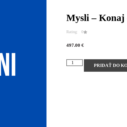
Mysli – Konaj
Rating: 0
497.00
€
PRIDAŤ DO K