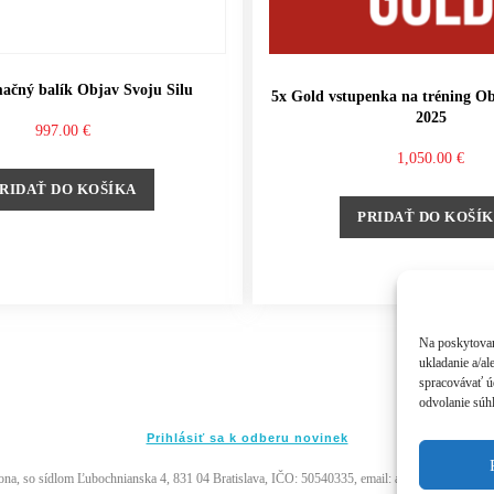
ačný balík Objav Svoju Silu
5x Gold vstupenka na tréning Ob
2025
997.00
€
1,050.00
€
RIDAŤ DO KOŠÍKA
PRIDAŤ DO KOŠÍ
Na poskytovan
ukladanie a/al
spracovávať úd
odvolanie súhl
Prihlásiť sa k odberu novinek
, so sídlom Ľubochnianska 4, 831 04 Bratislava, IČO: 50540335, email: akademia@andywi