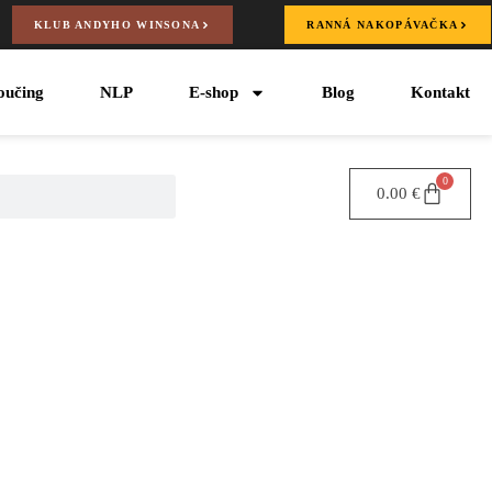
KLUB ANDYHO WINSONA
RANNÁ NAKOPÁVAČKA
oučing
NLP
E-shop
Blog
Kontakt
0
0.00
€