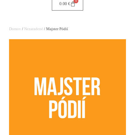
0
0.00
€
Domov
/
Nezaradené
/ Majster Pódií