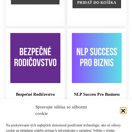
PRIDAŤ DO KOŠÍKA
Bezpečné Rodičovstvo
NLP Success Pro Business
2,690.00
€
15,764.00
€
Spravujte súhlas so súbormi
cookie
PRIDAŤ DO KOŠÍKA
PRIDAŤ DO KOŠÍKA
Na poskytovanie tých najlepších skúseností používame technológie, ako sú súbory
cookie na ukladanie a/alebo prístup k informáciám o zariadení. Súhlas s týmito