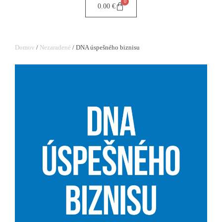
0
0.00
€
Domov
/
Nezaradené
/ DNA úspešného biznisu