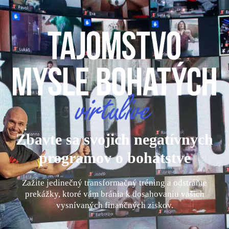
Zbavte sa svojich negatívnych
programov o bohatstve
Zažite jedinečný transformačný tréning a odstráňte
prekážky, ktoré vám bránia k dosahovaniu vašich
vysnívaných finančných ziskov.