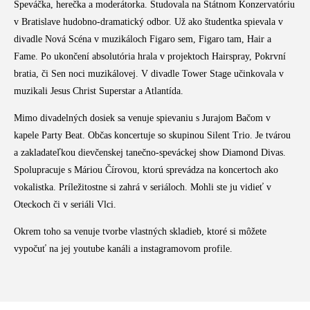
Speváčka, herečka a moderátorka. Študovala na Štátnom Konzervatóriu
v Bratislave hudobno-dramatický odbor. Už ako študentka spievala v
divadle Nová Scéna v muzikáloch Figaro sem, Figaro tam, Hair a
Fame. Po ukončení absolutória hrala v projektoch Hairspray, Pokrvní
bratia, či Sen noci muzikálovej. V divadle Tower Stage učinkovala v
muzikali Jesus Christ Superstar a Atlantída.
Mimo divadelných dosiek sa venuje spievaniu s Jurajom Bačom v
kapele Party Beat. Občas koncertuje so skupinou Silent Trio. Je tvárou
a zakladateľkou dievčenskej tanečno-speváckej show Diamond Divas.
Spolupracuje s Máriou Čírovou, ktorú sprevádza na koncertoch ako
vokalistka. Príležitostne si zahrá v seriáloch. Mohli ste ju vidieť v
Oteckoch či v seriáli Vlci.
Okrem toho sa venuje tvorbe vlastných skladieb, ktoré si môžete
vypočuť na jej youtube kanáli a instagramovom profile.