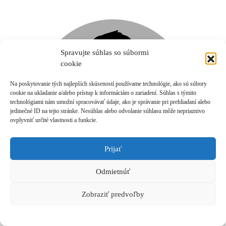
Spravujte súhlas so súbormi
cookie
Na poskytovanie tých najlepších skúseností používame technológie, ako sú súbory
cookie na ukladanie a/alebo prístup k informáciám o zariadení. Súhlas s týmito
technológiami nám umožní spracovávať údaje, ako je správanie pri prehliadaní alebo
jedinečné ID na tejto stránke. Nesúhlas alebo odvolanie súhlasu môže nepriaznivo
ovplyvniť určité vlastnosti a funkcie.
Prijať
Odmietnúť
Zobraziť predvoľby
Exkluzívny tajný hosť
Hosť, ktorého odhalíme až priamo na tréningu.