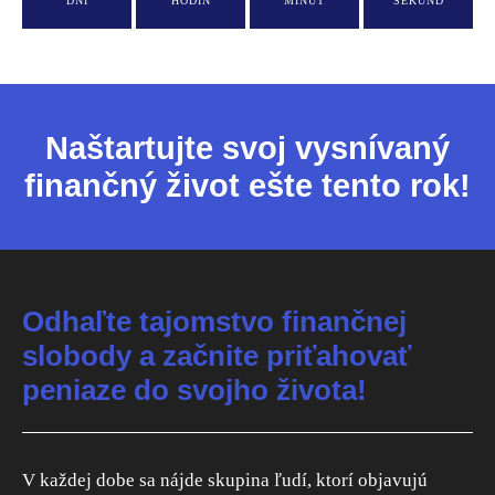
DNÍ
HODÍN
MINÚT
SEKÚND
Naštartujte svoj vysnívaný
finančný život ešte tento rok!
Odhaľte tajomstvo finančnej
slobody a začnite priťahovať
peniaze do svojho života!
V každej dobe sa nájde skupina ľudí, ktorí objavujú