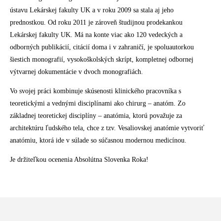
ústavu Lekárskej fakulty UK a v roku 2009 sa stala aj jeho
prednostkou. Od roku 2011 je zároveň študijnou prodekankou
Lekárskej fakulty UK. Má na konte viac ako 120 vedeckých a
odborných publikácií, citácií doma i v zahraničí, je spoluautorkou
šiestich monografií, vysokoškolských skrípt, kompletnej odbornej
výtvarnej dokumentácie v dvoch monografiách.
Vo svojej práci kombinuje skúsenosti klinického pracovníka s
teoretickými a vednými disciplínami ako chirurg – anatóm. Zo
základnej teoretickej disciplíny – anatómia, ktorú považuje za
architektúru ľudského tela, chce z tzv. Vesaliovskej anatómie vytvoriť
anatómiu, ktorá ide v súlade so súčasnou modernou medicínou.
Je držiteľkou ocenenia Absolútna Slovenka Roka!