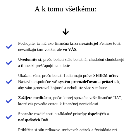
A k tomu všetkému:
Pochopíte, že nič ako finančná kríza
neexistuje!
Peniaze totiž
nevznikajú tam vonku, ale
vo VÁS.
Uvedomíte si
, prečo bohatí stále bohatnú, chudobní chudobnejú
a tí medzi prešľapujú na mieste…
Ukážem vám, prečo bohatí ľudia majú práve
SEDEM účtov
.
Nastavíme spoločne váš
systém prerozdeľovania peňazí
tak,
aby vám generoval hojnosť a neboli ste viac v mínuse.
Zažijete meditáciu
, počas ktorej spoznáte vaše finančné “JA”,
ktoré vás povedie cestou k finančnej nezávislosti.
Spoznáte rozdielnosti a základné princípy
úspešných
a
neúspešných
ľudí.
Priblížite si silu príkazov, správnych otázok a fyziológie pri