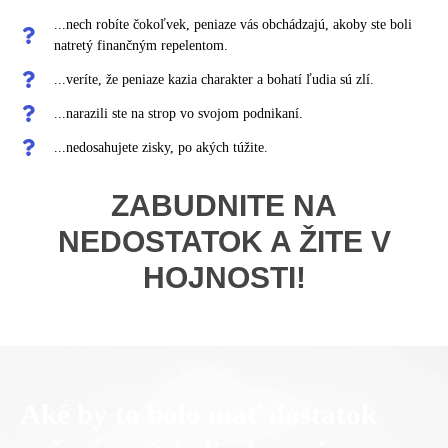
...nech robíte čokoľvek, peniaze vás obchádzajú, akoby ste boli
natretý finančným repelentom.
...veríte, že peniaze kazia charakter a bohatí ľudia sú zlí.
...narazili ste na strop vo svojom podnikaní.
...nedosahujete zisky, po akých túžite.
ZABUDNITE NA
NEDOSTATOK A ŽITE V
HOJNOSTI!
Aké by to bolo mať dostatok