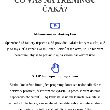
ČO VÁS NA TRÉNINGU
ČAKÁ?
Milionárom na vlastnej koži
Spoznáte 3+3 faktory úspechu a 8S pravidiel, vďaka ktorým zistíte, aké
je to myslieť a konať ako milionár. Pokiaľ si ich osvojíte, už nič vám
nezabráni, aby sa to prejavilo aj na vašom bankovom účte.
STOP limitujúcim programom
Zistíte, konkrétne limitujúce programy, ktoré ste nadobudli ešte v
detstve v prostredí, v ktorom ste vyrastali a prečo sa vám doteraz
nepodarilo zbohatnúť … Aj keby ste sa udreli k smrti. Naučíte sa
jednoduchú techniku, ako sa zbaviť neviditeľného nepriateľa, ktorý
vám doteraz bránil dosiahnuť život, po ktorom túžite!