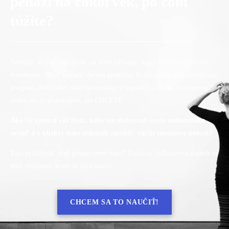
peňazí na čokoľvek, po čom
túžite?
Netrápiť sa viac, kde vziať na nové bývanie, super auto či vysnívanú
dovolenku. Môcť zaplatiť deťom prestížnu školu, alebo sebe vzdelávací
program. Nehľadieť viac na cenovky v regáloch a akcie, ale kupovať
nielen to, čo potrebujete, ale CHCETE.
Ako by vyzeral váš život, keby ste aktivovali svoju milionársku
myseľ a v blízkej dobe dokázali zarobiť väčšie množstvo peňazí?
Táto príležitosť stojí priamo pred vami! Ziskavať bohatstvo a úspech sú
totiž zručnosti, ktoré sa dajú naučiť.
CHCEM SA TO NAUČIŤ!