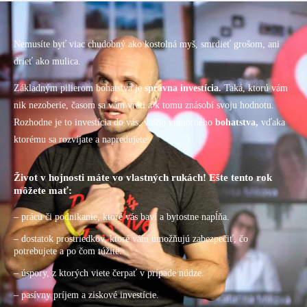
Nemusíte byť viac chudobný ako kostolná myš, smrdieť grošom, ani
drieť ako mulica.
Základným pilierom bohatstva je
správna investícia.
Taká, ktorú vám
nik nezoberie, časom sa vám vráti a k tomu znásobí svoju hodnotu.
Rozhodne je to investícia do vás, vášho vnútorného
bohatstva,
vďaka
ktorému sa rozvíjate a napredujete.
Život v hojnosti máte vo vlastných rukách! Ešte tento rok
môžete mať:
– prácu či podnikanie, ktoré vás baví a bytostne napĺňa.
– dostatok prostriedkov, ktoré vám umožňujú zabezpečiť, čo
potrebujete a po čom túžite.
– úspory, z ktorých viete čerpať v prípade núdze.
– pasívny príjem a ziskové investície.