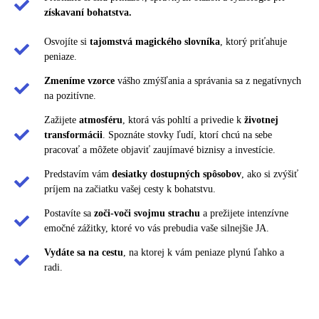
získavaní bohatstva.
Osvojíte si
tajomstvá magického slovníka
, ktorý priťahuje
peniaze.
Zmeníme vzorce
vášho zmýšľania a správania sa z negatívnych
na pozitívne.
Zažijete
atmosféru
, ktorá vás pohltí a privedie k
životnej
transformácii
. Spoznáte stovky ľudí, ktorí chcú na sebe
pracovať a môžete objaviť zaujímavé biznisy a investície.
Predstavím vám
desiatky dostupných spôsobov
, ako si zvýšiť
príjem na začiatku vašej cesty k bohatstvu.
Postavíte sa
zoči-voči svojmu strachu
a prežijete intenzívne
emočné zážitky, ktoré vo vás prebudia vaše silnejšie JA.
Vydáte sa na cestu
, na ktorej k vám peniaze plynú ľahko a
radi.