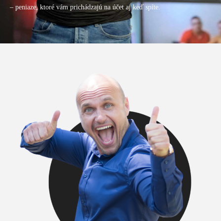
– peniaze, ktoré vám prichádzajú na účet aj keď spíte.