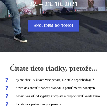
22. – 23. 10. 2021
ÁNO, IDEM DO TOHO!
Čítate tieto riadky, pretože...
...by ste chceli v živote viac peňazí, ale stále neprichádzajú?
...túžite dosiahnuť finančnú slobodu a patriť medzi bohatých.
...nebaví vás žiť od výplaty k výplate a prepočítavať každé Euro.
...hádate sa s partnerom pre peniaze.